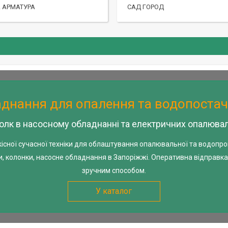
А АРМАТУРА
САД ГОРОД
днання для опалення та водопоста
олк в насосному обладнанні та електричних опалювал
кісної сучасної техніки для облаштування опалювальної та водопро
и, колонки, насосне обладнання в Запоріжжі. Оперативна відправка 
зручним способом.
У каталог