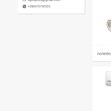
+380970793535
ПОЛІПРОП