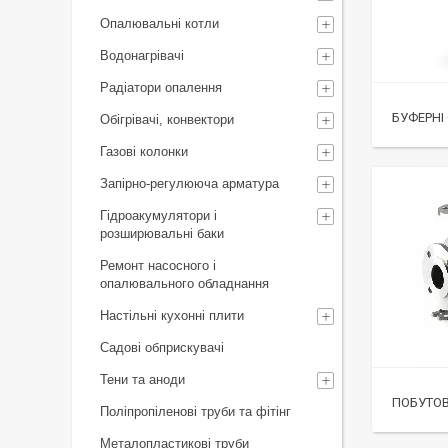
Опалювальні котли
Водонагрівачі
Радіатори опалення
БУФЕРНІ
Обігрівачі, конвектори
Газові колонки
Запірно-регулююча арматура
Гідроакумулятори і
розширювальні баки
Ремонт насосного і
опалювального обладнання
Настільні кухонні плити
Садові обприскувачі
Тени та аноди
ПОБУТОВ
Поліпропіленові труби та фітінг
Металопластикові труби