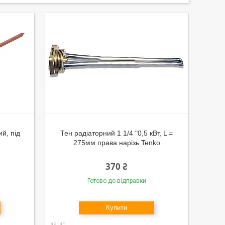
ий, під
Тен радіаторний 1 1/4 "0,5 кВт, L =
275мм права нарізь Tenko
370 ₴
Готово до відправки
Купити
49140