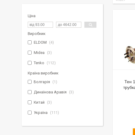
Ціна
Виробник
ELDOM
4
Midea
3
Tenko
112
Країна виробник
Тен 1
Болгарія
1
трубк
Динаїнова Аравія
3
Китай
3
Україна
111