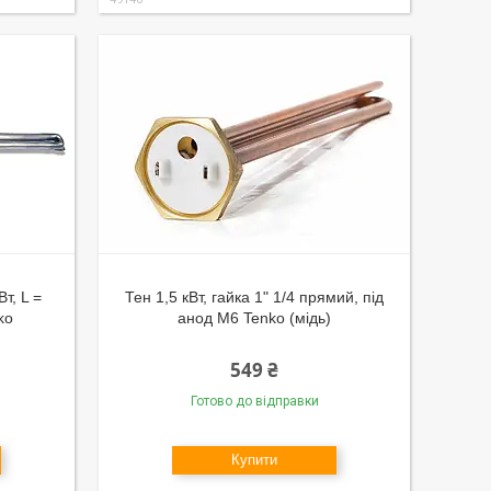
т, L =
Тен 1,5 кВт, гайка 1" 1/4 прямий, під
ko
анод М6 Tenko (мідь)
549 ₴
Готово до відправки
Купити