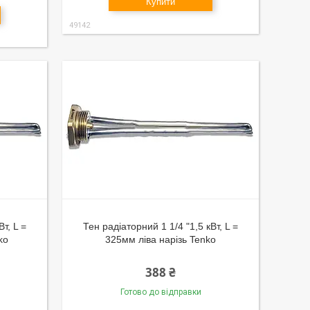
Купити
49142
т, L =
Тен радіаторний 1 1/4 "1,5 кВт, L =
ko
325мм ліва нарізь Tenko
388 ₴
Готово до відправки