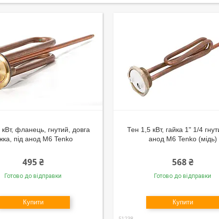
 кВт, фланець, гнутий, довга
Тен 1,5 кВт, гайка 1" 1/4 гнут
жка, під анод М6 Tenko
анод М6 Tenko (мідь)
495 ₴
568 ₴
Готово до відправки
Готово до відправки
Купити
Купити
51238