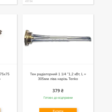
49194
 75х75
Тен радіаторний 1 1/4 "1,2 кВт, L =
o
305мм ліва нарізь Tenko
379 ₴
Готово до відправки
Купити