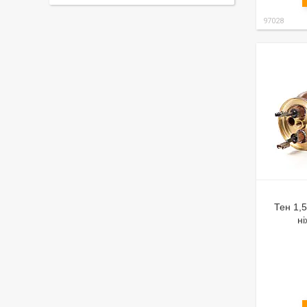
97028
Тен 1,5
ні