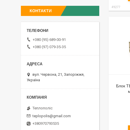
49277
КОНТАКТИ
+380 (95) 689-00-91
+380 (97) 079-35-35
вул. Червона, 21, Запоріжжя,
Україна
Блок Т
Теплополіс
teplopolis@gmail.com
+380970793535