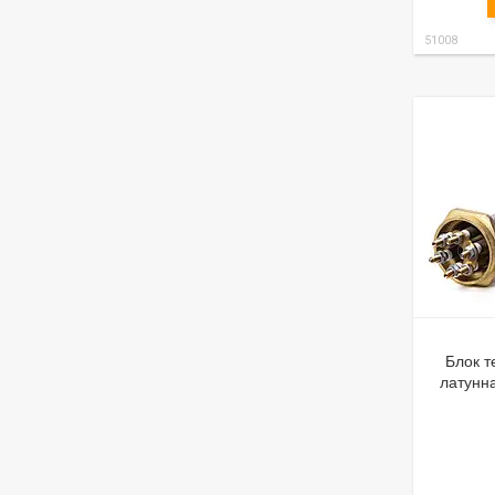
51008
Блок т
латунна