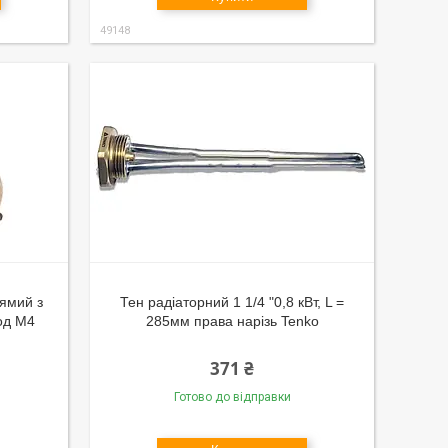
49148
рямий з
Тен радіаторний 1 1/4 "0,8 кВт, L =
нод М4
285мм права нарізь Tenko
371 ₴
Готово до відправки