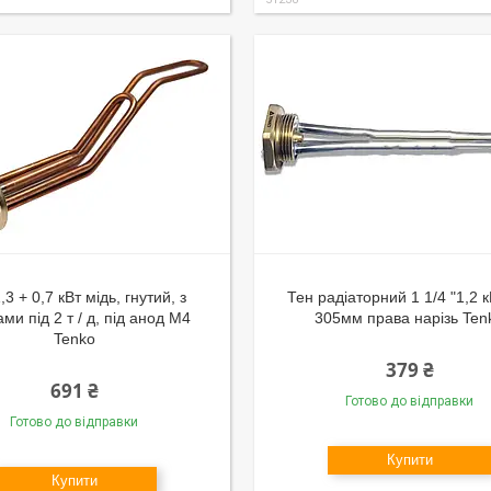
,3 + 0,7 кВт мідь, гнутий, з
Тен радіаторний 1 1/4 "1,2 кВ
ами під 2 т / д, під анод М4
305мм права нарізь Ten
Tenko
379 ₴
691 ₴
Готово до відправки
Готово до відправки
Купити
Купити