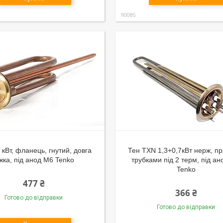
90085
 кВт, фланець, гнутий, довга
Тен ТХN 1,3+0,7кВт нерж, п
жка, під анод М6 Tenko
трубками під 2 терм, під а
Tenko
477 ₴
366 ₴
Готово до відправки
Готово до відправки