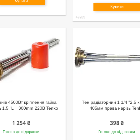
Купити
Купити
49283
енів 4500Вт кріплення гайка
Тен радіаторний 1 1/4 "2,5 кВ
 1,5 "L = 300mm 220В Tenko
405мм права нарізь Ten
1 254 ₴
398 ₴
Готово до відправки
Готово до відправки