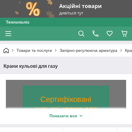
Теплополіс
Товари та послуги
Запірно-регулююча арматура
Кра
Крани кульові для газу
Сертифіковані
кульові крани для
Показати все
газу
Сертифікована запірна