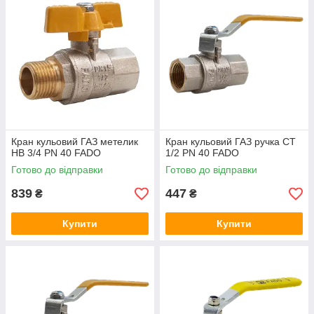
Сфера використання основного —
трубопроводи низького і середнього
тиску, призначені для газів: зрідженого
вуглеводневого або природного.
Можливість додаткового застосування
представленої запірної арматури для
Кран кульовий ГАЗ метелик
Кран кульовий ГАЗ ручка СТ
водопроводів, що постачають холодною
НВ 3/4 PN 40 FADO
1/2 PN 40 FADO
та гарячою водою, та інших цілей.
Готово до відправки
Готово до відправки
839
447
₴
₴
Корпус кульових кранів виготовлений з
Купити
Купити
якісних матеріалів — високоміцної латуні
CW617N з антикорозійним нікелевим
зовнішнім покриттям.
Наявність ручок, звичайних і виконаних по