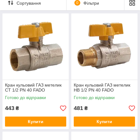
Сортування
0
Фільтри
продукція!
Гарантована якість кульових кранів для
газу ТМ Fado від надійного виробника.
Доступність цінової категорії для
широких верств населення.
Обов'язкова наявність продукції на
складі. Оперативна доставка виробів
по всій території України.
Підібрати кран
Кран кульовий ГАЗ метелик
Кран кульовий ГАЗ метелик
СТ 1/2 PN 40 FADO
НВ 1/2 PN 40 FADO
Готово до відправки
Готово до відправки
443
481
₴
₴
ПЕРЕВАГИ КУЛЬОВИХ ГАЗОВИХ КРАНІВ ТМ FADO
Купити
Купити