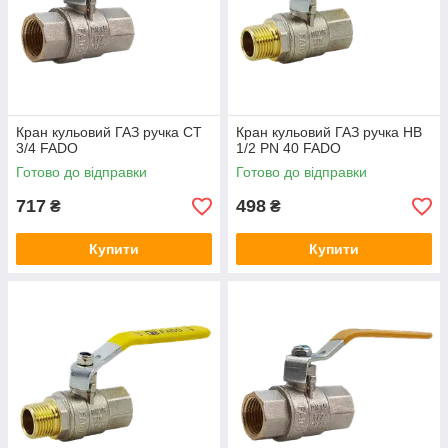
типу «метелик», жовтого кольору для
позначення належності таких
комплектуючих до системи
газопостачання.
Кран кульовий ГАЗ ручка СТ
Кран кульовий ГАЗ ручка НВ
Різноманітність модельних модифікацій,
3/4 FADO
1/2 PN 40 FADO
що розрізняються по діаметру крана,
Готово до відправки
Готово до відправки
матеріалами виготовлення різних
компонентів представленої запірної
717
498
₴
₴
арматури.
Купити
Купити
За рахунок спеціального поліетиленового
кільця, з двома ущільнювачами для
посилення герметичності, гайка вироби
надійно захищена від
самораскручивания.
Завдяки хромованому кульового