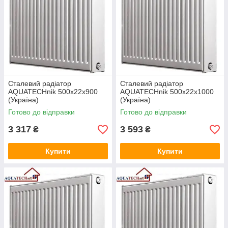
рівні навантаження.
Підходять для забезпечення приміщень
різних габаритних розмірів необхідним
теплом і затишком.
Сталевий радіатор
Сталевий радіатор
AQUATECHnik 500x22x900
AQUATECHnik 500x22x1000
(Україна)
(Україна)
Відрізняються значною стійкістю до
руйнування під дією різних зовнішніх
Готово до відправки
Готово до відправки
факторів.
3 317
3 593
₴
₴
Купити
Купити
Представлених моделей радіаторів
характерний тривалий термін
безперебійної роботи.
Панельна конструкція надає виробам
ефектний зовнішній вигляд, придатного в