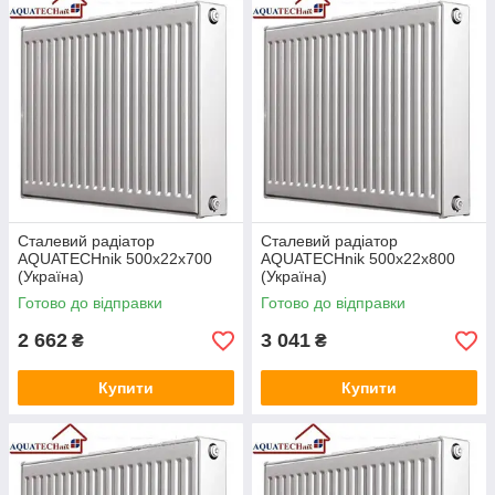
Відрізняються особливою міцністю,
надійністю і не вимагають для догляду за
ними особливих енерговитрат.
Можуть встановлюватися в приміщеннях
різноманітного призначення: побутових і
промислових.
Сталевий радіатор
Сталевий радіатор
AQUATECHnik 500x22x700
AQUATECHnik 500x22x800
(Україна)
(Україна)
Готово до відправки
Готово до відправки
Панельні опалювальні батареї
2 662
розрізняються за множинним
3 041
₴
₴
параметрами: розмірами, зовнішнього
вигляду, функціональності, та ін.
Купити
Купити
Сталеві опалювальні батареї розраховані
на ефективну роботу при підвищеному