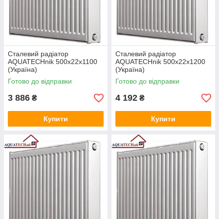
будь-якому дизайні.
Відмінні технічні характеристики, що
дозволяють забезпечити відмінні теплові
Сталевий радіатор
Сталевий радіатор
AQUATECHnik 500x22x1100
параметри.
AQUATECHnik 500x22x1200
(Україна)
(Україна)
Готово до відправки
Готово до відправки
3 886
4 192
₴
₴
За рахунок зменшеної ваги та якості
покриття спрощуються умови їх
установки і транспортування.
Купити
Купити
ВИСОКОЯКІСНІ РАДІАТОРИ ДЛЯ ОБІГРІВУ В
«ТЕПЛОПОЛИС»
Компанія представляє тільки кращі моделі від
перевірених заводів-виробників сталевих
опалювальних батарей і радіаторів, панельного типу