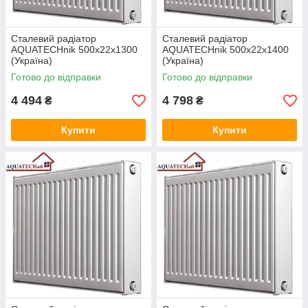
конструкції. Підібравши потрібний виріб, залиште
заявку в спеціальною формою на сайті або
зателефонуйте за вказаними контактами з нашими
Сталевий радіатор
Сталевий радіатор
менеджерами.
AQUATECHnik 500x22x1300
AQUATECHnik 500x22x1400
«Теплополис» — вся необхідна продукція для
(Україна)
(Україна)
створення тепла у вашому домі!
Готово до відправки
Готово до відправки
4 494
4 798
₴
₴
Купити
Купити