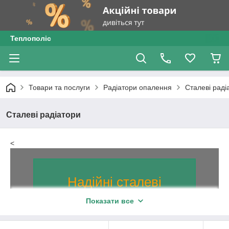
Теплополіс
Товари та послуги
Радіатори опалення
Сталеві раді
Сталеві радіатори
<
Надійні сталеві
радіатори
Показати все
Надійність конструкції джерела