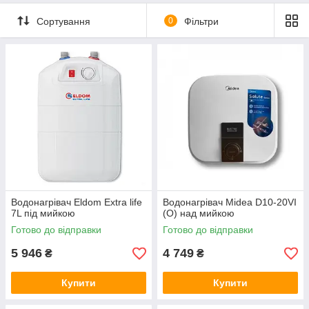
Сортування
0
Фільтри
Водонагрівач Eldom Extra life
Водонагрівач Midea D10-20VI
7L під мийкою
(О) над мийкою
Готово до відправки
Готово до відправки
5 946
4 749
₴
₴
Купити
Купити