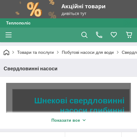
Теплополіс
Товари та послуги
Побутові насоси для води
Свердл
Свердловинні насоси
Шнекові свердловинні
насоси глибинні
Показати все
Великий вибір шнекових свердловинних
насосів з напором 50 і 90 м для подачі