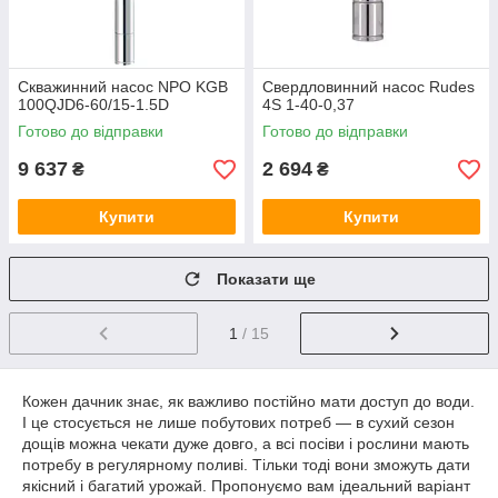
Скважинний насос NPO KGB
Свердловинний насос Rudes
100QJD6-60/15-1.5D
4S 1-40-0,37
Готово до відправки
Готово до відправки
9 637
2 694
₴
₴
Купити
Купити
Показати ще
1
/ 15
Кожен дачник знає, як важливо постійно мати доступ до води.
І це стосується не лише побутових потреб — в сухий сезон
дощів можна чекати дуже довго, а всі посіви і рослини мають
потребу в регулярному поливі. Тільки тоді вони зможуть дати
якісний і багатий урожай. Пропонуємо вам ідеальний варіант