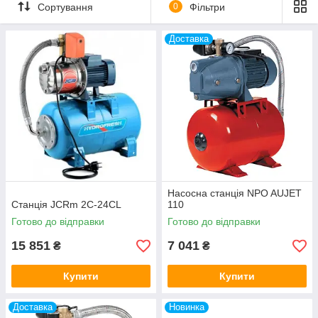
Сортування
0
Фільтри
системи водопостачання. Незамінне
обладнання для транспортування води з
Доставка
природних водойм, артезіанських
свердловин. Надійні, прості в застосуванні
агрегати виробництва компаній SPERONI,
Sprut.
Дивитися асортимент
Насосна станція NPO AUJET
Станція JCRm 2С-24CL
110
ПЕРЕВАГИ НАСОСНИХ СТАНЦІЙ ДЛЯ
Готово до відправки
Готово до відправки
ПОБУТОВОГО ВОДОПОСТАЧАННЯ
15 851
7 041
₴
₴
Купити
Купити
Доставка
Новинка