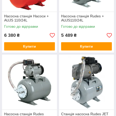
робочих параметрів і обслуговування гідроакумулятора,
агрегати цього типу характеризуються зносостійкістю і
довговічністю.
Насосна станція Насоси +
Насосна станція Rudes +
AUJS 110/24L
AUJS110/24L
Готово до відправки
Готово до відправки
6 380
5 489
₴
₴
ОСОБЛИВОСТІ ЕКСПЛУАТАЦІЇ НАСОСНИХ
Купити
Купити
СТАНЦІЙ
Обладнання для системи побутового водопостачання
прослужить довгі роки, якщо дотримуватися
нескладних рекомендацій. Насосні станції слід
розміщувати в добре опалювальних і вентильованих
приміщеннях, які повинні знаходитися поблизу від
точки забору води. Якщо це проблематично зробити, то
використовуються ежекторні насосні станції.
Вибрати обладнання
Насосна станція Rudes
Станція насосна Rudes JET