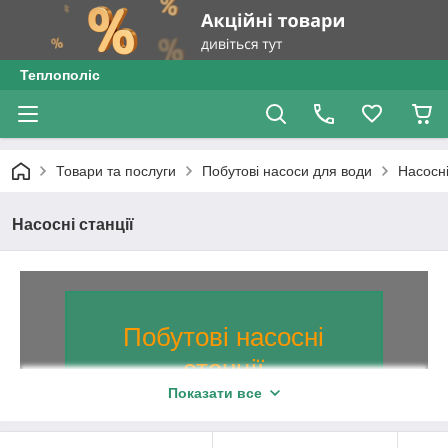
Теплополіс
Товари та послуги
Побутові насоси для води
Насосні
Насосні станції
Побутові насосні
станції
Показати все
Насосні станції побутового призначення.
Відмінна альтернатива централізованої