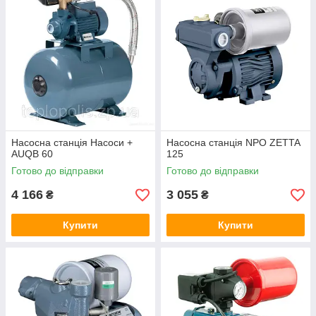
Стабільний напір
Побутові насосні станції здатні підтримувати стабільно
високий напір води. Завдяки цьому, на всіх поверхах будівлі
подача буде здійснюватися під тиском приблизно 1,5 атм.
Насосна станція Насоси +
Насосна станція NPO ZETTA
AUQB 60
125
Готово до відправки
Готово до відправки
4 166
3 055
₴
₴
Резерв води
Купити
Купити
Кожен агрегат обладнаний гідроакумулюючим баком, куди
відбувається закачування води для підтримки стабільного
напору. Якщо з якихось причин використання водойми або
свердловини буде недоступним, завжди можна
розраховувати на резервний запас.