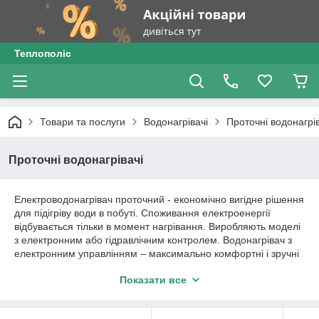
Теплополіс
Товари та послуги
Водонагрівачі
Проточні водонагрів
Проточні водонагрівачі
Електроводонагрівач проточний - економічно вигідне рішення
для підігріву води в побуті. Споживання електроенергії
відбувається тільки в момент нагрівання. Виробляють моделі
з електронним або гідравлічним контролем. Водонагрівач з
електронним управлінням – максимально комфортні і зручні
в експлуатації.
Показати все
Важливо звернути увагу при виборі на такі характеристики:
Продуктивність (л/хв). Наприклад: 2-4 л/хв – вимити