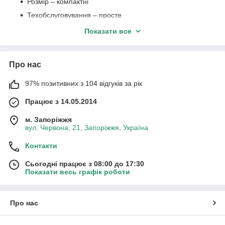
Розмір – компактні
Техобслуговування – просте
На накопичувальні бойлери ціна дещо вища, ніж на
Показати все
проточні
«Мінуси»:
Про нас
Необхідність прокладання силового кабелю –
потрібна потужна електропроводка і ПЗВ.
97% позитивних з 104 відгуків за рік
Залежність від температури води у водопроводі
(взимку ефективність пристрою знижується) – на виході
Працює з 14.05.2014
частіше тепла вода, а не гаряча.
м. Запоріжжя
Недоліком можна вважати і те, що малопотужні
вул. Червона, 21, Запоріжжя, Україна
проточники (варіант для стандартної квартири) здатні
працювати тільки на одну точку водорозбору.
Контакти
Сьогодні працює з 08:00 до 17:30
Показати весь графік роботи
Про нас