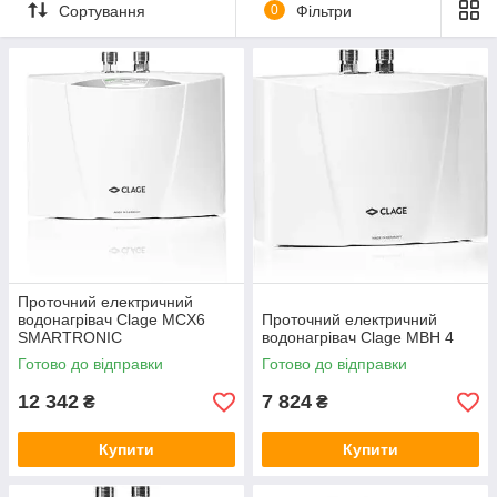
руки, 3-5 л/хв – помити посуд, 4-8 л/хв – прийняти душ,
Сортування
0
Фільтри
8-10 л/хв – набрати ванну.
Потужність (номінальна, кВт). Наприклад: 3-4 кВт –
вимити руки, 7-17 кВт – прийняти душ, 21 кВт і більше –
набрати ванну.
Проточний електричний
водонагрівач Clage MCX6
Проточний електричний
SMARTRONIC
водонагрівач Clage MBH 4
Готово до відправки
Готово до відправки
12 342
7 824
₴
₴
Купити
Купити