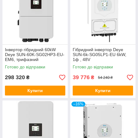
Інвертор гібридний 60kW
Гібридний інвертор Deye
Deye SUN-60K-SG02HP3-EU-
SUN-6k-SG05LP1-EU 6kW,
EM6, трифазний
1ф , 48V
Готово до відправки
Готово до відправки
298 320
39 776
₴
₴
54 240 ₴
Купити
Купити
–16%