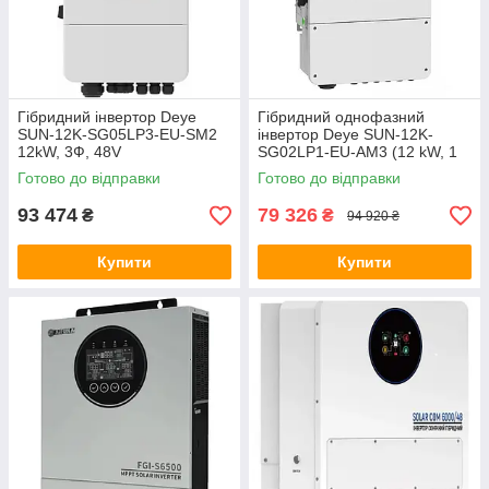
Гібридний інвертор Deye
Гібридний однофазний
SUN-12K-SG05LP3-EU-SM2
інвертор Deye SUN-12K-
12kW, 3Ф, 48V
SG02LP1-EU-AM3 (12 kW, 1
фази, 3 MPPT)
Готово до відправки
Готово до відправки
93 474
79 326
₴
₴
94 920 ₴
Купити
Купити