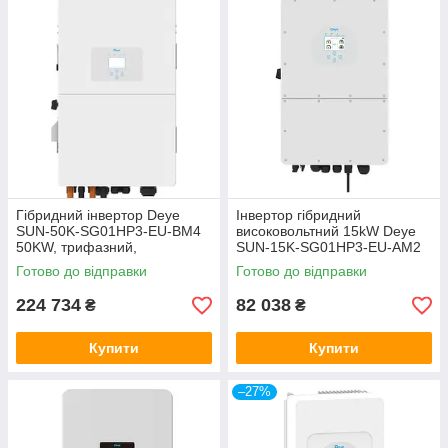
Гібридний інвертор Deye
Інвертор гібридний
SUN-50K-SG01HP3-EU-BM4
високовольтний 15kW Deye
50KW, трифазний,
SUN-15K-SG01HP3-EU-AM2
високовольтний, EU версія
HV, трифазний
Готово до відправки
Готово до відправки
224 734
82 038
₴
₴
Купити
Купити
–27%