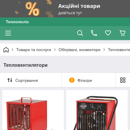
Теплополіс
Товари та послуги
Обігрівачі, конвектори
Тепловент
Тепловентилятори
Сортування
0
Фільтри