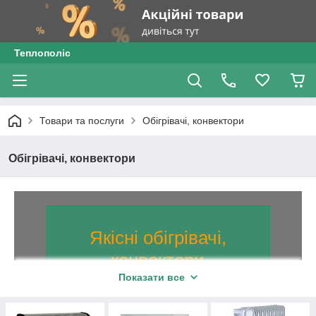
Теплополіс
Товари та послуги
Обігрівачі, конвектори
Обігрівачі, конвектори
Якісні обігрівачі,
конвектори
Показати все
Понад 40 газових і електричних
5
конвекторів, а також
маслонаповнених