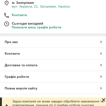
м. Запоріжжя
вул. Червона, 21, Запоріжжя, Україна
Контакти
Сьогодні вихідний
Показати весь графік роботи
Про нас
Контакти
Доставка та оплата
Графік роботи
Повна версія сайту
Сайт створено на маркетплейсі
Prom.ua
Зараз компанія не може швидко обробляти замовлення та
повідомлення, рахунок по її графіку роботи сьогодні