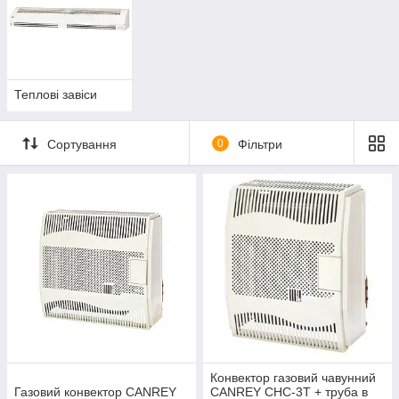
і
.
Теплові завіси
 ККД і
фективні
омислових
Сортування
0
Фільтри
Газові конвектори
Газові обігрівачі мають компактні розміри, вони
підійдуть для використання в будь-якій кімнаті.
Пристрої відрізняються високим ККД і легкістю
управління. Надійні, ефективні конвектори для
побутових і промислових об'єктів.
Конвектор газовий чавунний
Газовий конвектор CANREY
CANREY CHC-3T + труба в