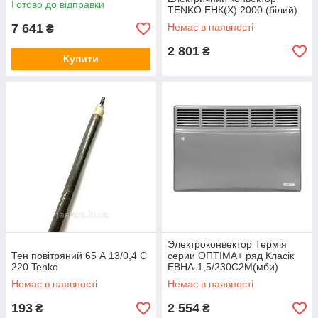
Готово до відправки
TENKO ЕНК(Х) 2000 (білий)
7 641
Немає в наявності
₴
2 801
₴
Купити
Электроконвектор Термія
Тен повітряний 65 А 13/0,4 С
серии ОПТІМА+ ряд Класік
220 Tenko
ЕВНА-1,5/230С2М(мби)
антрацит
Немає в наявності
Немає в наявності
193
2 554
₴
₴