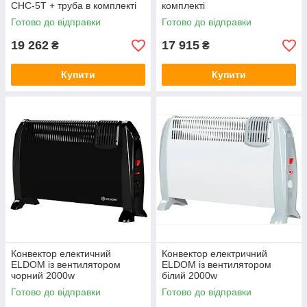
CHC-5T + труба в комплекті
комплекті
Готово до відправки
Готово до відправки
19 262
17 915
₴
₴
Купити
Купити
ю
еприємних
ції,
Електричні конвектори
Конвектори, що працюють від електричної
мережі, можуть похвалитися високою швидкістю
Конвектор електичний
Конвектор електричний
розігріву, відсутністю шумів, неприємних запахів.
ELDOM із вентилятором
ELDOM із вентилятором
Електричні обігрівачі максимально прості в
чорний 2000w
білий 2000w
експлуатації, легко монтуються, красиві.
Готово до відправки
Готово до відправки