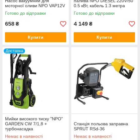
Насос вакуумний для
палива NPO DIESEL 220V/50
моторної оливи NPO VAP12V
0.5 кВт, кабель 1.3 метра
Готово до відправки
Готово до відправки
658
4 149
₴
₴
Купити
Купити
Доставка
Мийки високого тиску "NPO"
GARDEN CW 7/1,8 +
Станція польова заправна
турбонасадка
SPRUT RSd-36
Немає в наявності
Немає в наявності