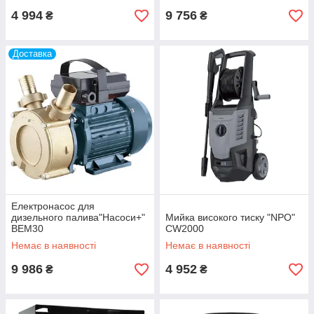
4 994
9 756
₴
₴
Доставка
Електронасос для
дизельного палива"Насоси+"
Мийка високого тиску "NPO"
BEM30
CW2000
Немає в наявності
Немає в наявності
9 986
4 952
₴
₴