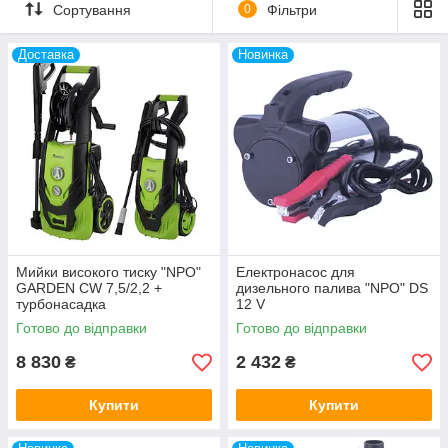
Сортування
0
Фільтри
12 моделей
Більше
електронасосів
Доставка
Новинка
спеціального призначення: дизельні, миючі,
обприскувачі та ін. Цінова політика на
пристрої нижче середньоринкової для
подібної продукції. Наявність складського
товарного запасу.
Ознайомитися з асортиментом
Мийки високого тиску "NPO"
Електронасос для
GARDEN CW 7,5/2,2 +
дизельного палива "NPO" DS
турбонасадка
12 V
АСОРТИМЕНТ ЕЛЕКТРОНАСОСІВ: ДИЗЕЛЬНІ,
Готово до відправки
Готово до відправки
МИЮЧІ І Т. Д.
8 830
2 432
₴
₴
Купити
Купити