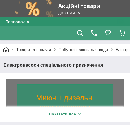
Теплополіс
Товари та послуги
Побутові насоси для води
Електр
Електронасоси спеціального призначення
Миючі і дизельні
електронасоси
Показати все
Спеціалізоване високоякісне
обладнання!