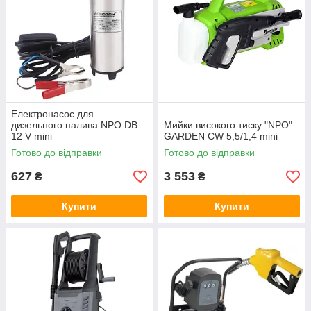
ємнісних спеціальних резервуарів.
Електронасоси спеціального призначення
для дизельного палива — необхідні у всіх
сферах діяльності, де використовується
такий різновид ПММ. Не застосовуються
для перекачування легкозаймистих
Електронасос для
складів: спирту, бензину та ін
дизельного палива NPO DB
Мийки високого тиску "NPO"
12 V mini
GARDEN CW 5,5/1,4 mini
Готово до відправки
Готово до відправки
АСОРТИМЕНТ ЕЛЕКТРОНАСОСІВ
627
3 553
₴
₴
СПЕЦІАЛЬНОГО ПРИЗНАЧЕННЯ
Купити
Купити
Наша компанія, маючи багаторічний досвід роботи на
ринку відповідного обладнання, представляє в
асортименті різні моделі електронасосів спеціального
призначення. В тому числі, дизельні, миючі та ін. При
оформленні заявки на необхідну продукцію та оплати
товару, наші фахівці гарантують оперативне
формування замовлення і доставку його по території