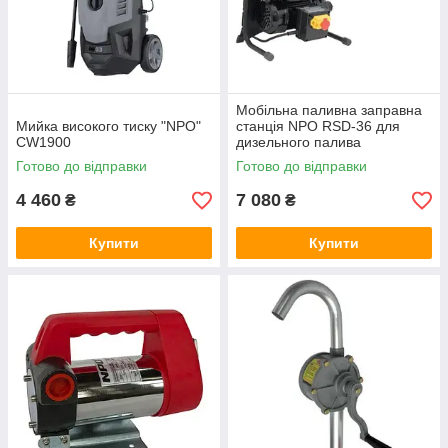
країни клієнту.
«Теплополис» — ефективне перекачування різних
рідин!
Мобільна паливна заправна
Мийка високого тиску "NPO"
станція NPO RSD-36 для
CW1900
дизельного палива
Готово до відправки
Готово до відправки
4 460
7 080
₴
₴
Купити
Купити