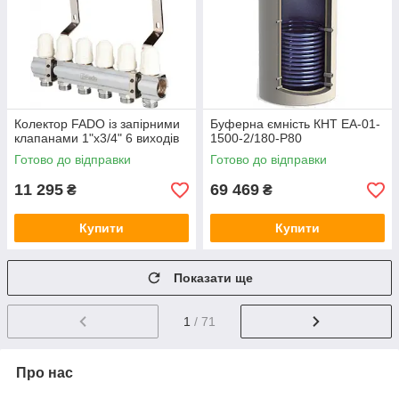
Колектор FADO із запірними
Буферна ємність КНТ ЕА-01-
клапанами 1"х3/4" 6 виходів
1500-2/180-P80
Готово до відправки
Готово до відправки
11 295
69 469
₴
₴
Купити
Купити
Показати ще
1
/ 71
Про нас