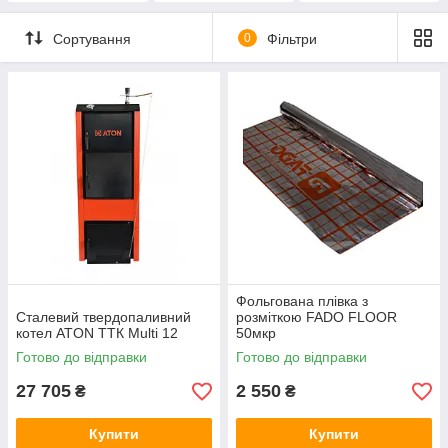
Сортування
0
Фільтри
Фольгована плівка з
Сталевий твердопаливний
розміткою FADO FLOOR
котел ATON ТТК Multi 12
50мкр
Готово до відправки
Готово до відправки
27 705
2 550
₴
₴
Купити
Купити