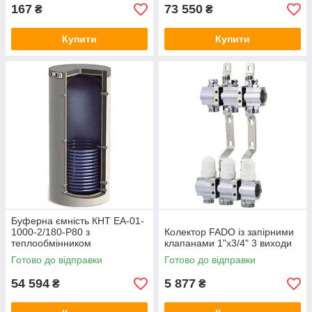
167
73 550
₴
₴
Купити
Купити
Буферна ємність КНТ ЕА-01-
1000-2/180-P80 з
Колектор FADO із запірними
теплообмінником
клапанами 1"х3/4" 3 виходи
Готово до відправки
Готово до відправки
54 594
5 877
₴
₴