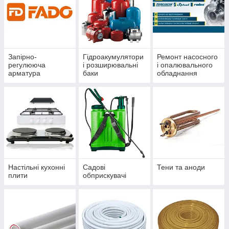
Запірно-
Гідроакумулятори
Ремонт насосного
регулююча
і розширювальні
і опалювального
арматура
баки
обладнання
Настільні кухонні
Садові
Тени та аноди
плити
обприскувачі