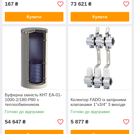
167
73 621
₴
₴
Купити
Купити
Буферна ємність КНТ ЕА-01-
1000-2/180-P80 з
Колектор FADO із запірними
теплообмінником
клапанами 1"х3/4" 3 виходи
Готово до відправки
Готово до відправки
54 647
5 877
₴
₴