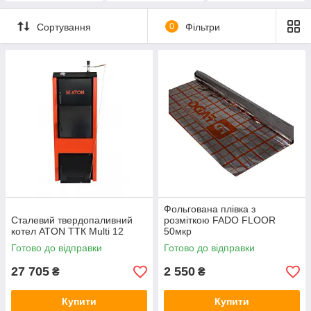
Сортування
0
Фільтри
Фольгована плівка з
Сталевий твердопаливний
розміткою FADO FLOOR
котел ATON ТТК Multi 12
50мкр
Готово до відправки
Готово до відправки
27 705
2 550
₴
₴
Купити
Купити