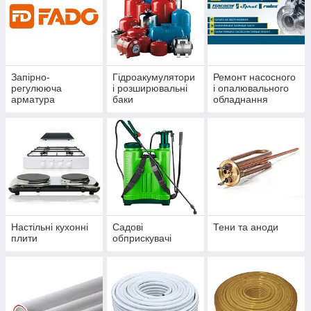
Запірно-
Гідроакумулятори
Ремонт насосного
регулююча
і розширювальні
і опалювального
арматура
баки
обладнання
Настільні кухонні
Садові
Тени та аноди
плити
обприскувачі