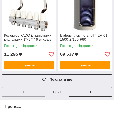
Колектор FADO із запірними
Буферна ємність КНТ ЕА-01-
клапанами 1"х3/4" 6 виходів
1500-2/180-P80
Готово до відправки
Готово до відправки
11 295
69 537
₴
₴
Купити
Купити
Показати ще
1
/ 71
Про нас