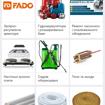
Запірно-
Гідроакумулятори
Ремонт насосного
регулююча
і розширювальні
і опалювального
арматура
баки
обладнання
Настільні кухонні
Садові
Тени та аноди
плити
обприскувачі