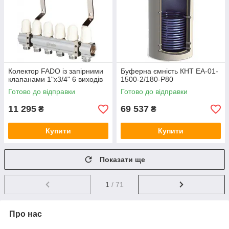
Колектор FADO із запірними
Буферна ємність КНТ ЕА-01-
клапанами 1"х3/4" 6 виходів
1500-2/180-P80
Готово до відправки
Готово до відправки
11 295
69 537
₴
₴
Купити
Купити
Показати ще
1
/ 71
Про нас