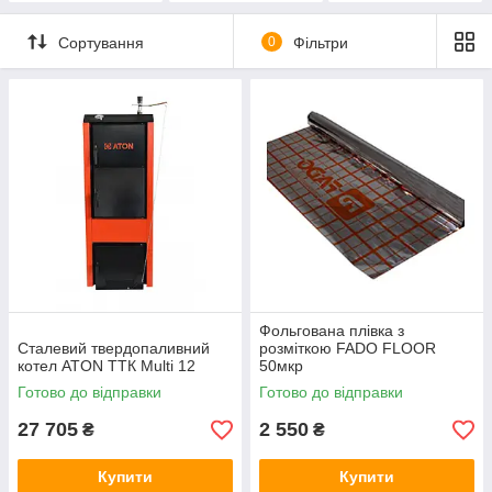
Сортування
0
Фільтри
Фольгована плівка з
Сталевий твердопаливний
розміткою FADO FLOOR
котел ATON ТТК Multi 12
50мкр
Готово до відправки
Готово до відправки
27 705
2 550
₴
₴
Купити
Купити