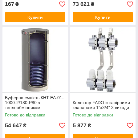
167
73 621
₴
₴
Купити
Купити
Буферна ємність КНТ ЕА-01-
1000-2/180-P80 з
Колектор FADO із запірними
теплообмінником
клапанами 1"х3/4" 3 виходи
Готово до відправки
Готово до відправки
54 647
5 877
₴
₴