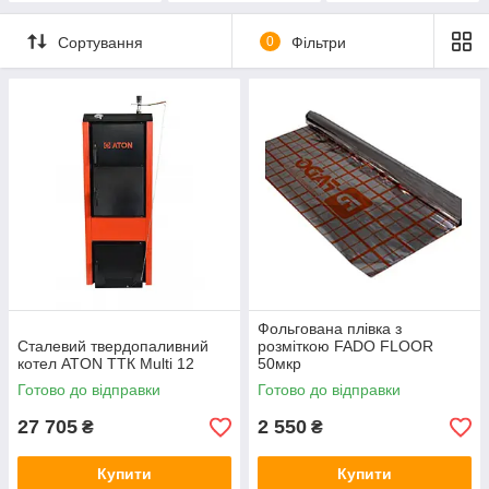
Сортування
0
Фільтри
Фольгована плівка з
Сталевий твердопаливний
розміткою FADO FLOOR
котел ATON ТТК Multi 12
50мкр
Готово до відправки
Готово до відправки
27 705
2 550
₴
₴
Купити
Купити