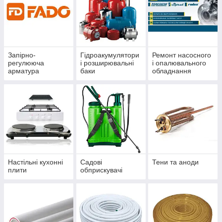
Запірно-
Гідроакумулятори
Ремонт насосного
регулююча
і розширювальні
і опалювального
арматура
баки
обладнання
Настільні кухонні
Садові
Тени та аноди
плити
обприскувачі