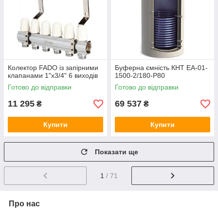
Колектор FADO із запірними
Буферна ємність КНТ ЕА-01-
клапанами 1"х3/4" 6 виходів
1500-2/180-P80
Готово до відправки
Готово до відправки
11 295
69 537
₴
₴
Купити
Купити
Показати ще
1
/ 71
Про нас