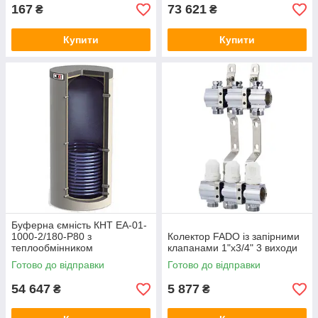
167
73 621
₴
₴
Купити
Купити
Буферна ємність КНТ ЕА-01-
1000-2/180-P80 з
Колектор FADO із запірними
теплообмінником
клапанами 1"х3/4" 3 виходи
Готово до відправки
Готово до відправки
54 647
5 877
₴
₴