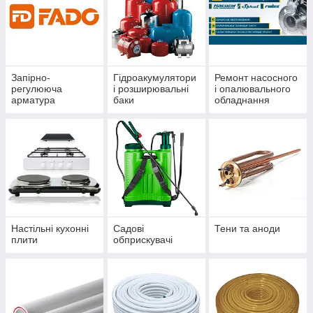
Запірно-
Гідроакумулятори
Ремонт насосного
регулююча
і розширювальні
і опалювального
арматура
баки
обладнання
Настільні кухонні
Садові
Тени та аноди
плити
обприскувачі