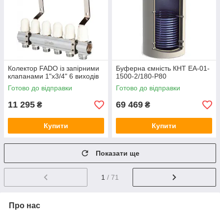
Колектор FADO із запірними
Буферна ємність КНТ ЕА-01-
клапанами 1"х3/4" 6 виходів
1500-2/180-P80
Готово до відправки
Готово до відправки
11 295
69 469
₴
₴
Купити
Купити
Показати ще
1
/ 71
Про нас