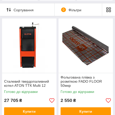
Сортування
0
Фільтри
Фольгована плівка з
Сталевий твердопаливний
розміткою FADO FLOOR
котел ATON ТТК Multi 12
50мкр
Готово до відправки
Готово до відправки
27 705
2 550
₴
₴
Купити
Купити