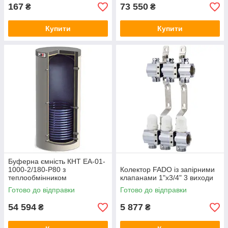
167
73 550
₴
₴
Купити
Купити
Буферна ємність КНТ ЕА-01-
1000-2/180-P80 з
Колектор FADO із запірними
теплообмінником
клапанами 1"х3/4" 3 виходи
Готово до відправки
Готово до відправки
54 594
5 877
₴
₴