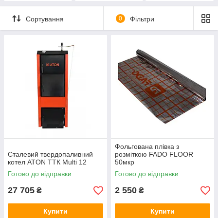
Сортування
0
Фільтри
Фольгована плівка з
Сталевий твердопаливний
розміткою FADO FLOOR
котел ATON ТТК Multi 12
50мкр
Готово до відправки
Готово до відправки
27 705
2 550
₴
₴
Купити
Купити