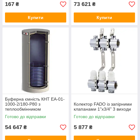
167
73 621
₴
₴
Купити
Купити
Буферна ємність КНТ ЕА-01-
1000-2/180-P80 з
Колектор FADO із запірними
теплообмінником
клапанами 1"х3/4" 3 виходи
Готово до відправки
Готово до відправки
54 647
5 877
₴
₴