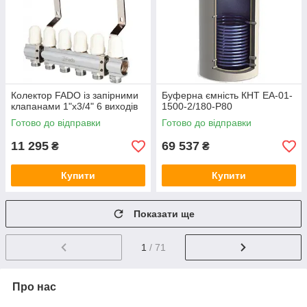
Колектор FADO із запірними
Буферна ємність КНТ ЕА-01-
клапанами 1"х3/4" 6 виходів
1500-2/180-P80
Готово до відправки
Готово до відправки
11 295
69 537
₴
₴
Купити
Купити
Показати ще
1
/ 71
Про нас