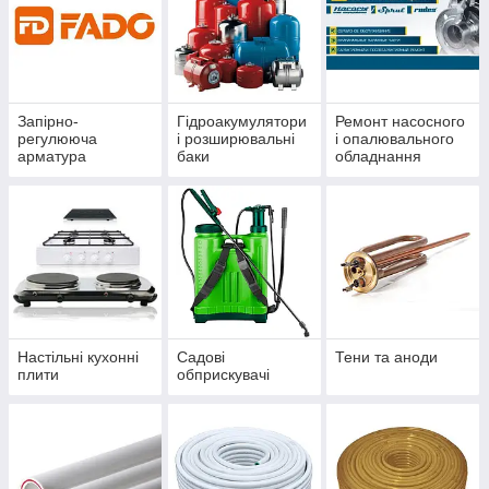
Запірно-
Гідроакумулятори
Ремонт насосного
регулююча
і розширювальні
і опалювального
арматура
баки
обладнання
Настільні кухонні
Садові
Тени та аноди
плити
обприскувачі