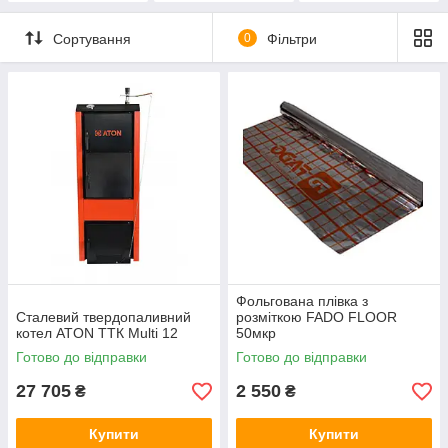
Сортування
0
Фільтри
Фольгована плівка з
Сталевий твердопаливний
розміткою FADO FLOOR
котел ATON ТТК Multi 12
50мкр
Готово до відправки
Готово до відправки
27 705
2 550
₴
₴
Купити
Купити