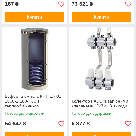
167
73 621
₴
₴
Купити
Купити
Буферна ємність КНТ ЕА-01-
1000-2/180-P80 з
Колектор FADO із запірними
теплообмінником
клапанами 1"х3/4" 3 виходи
Готово до відправки
Готово до відправки
54 647
5 877
₴
₴