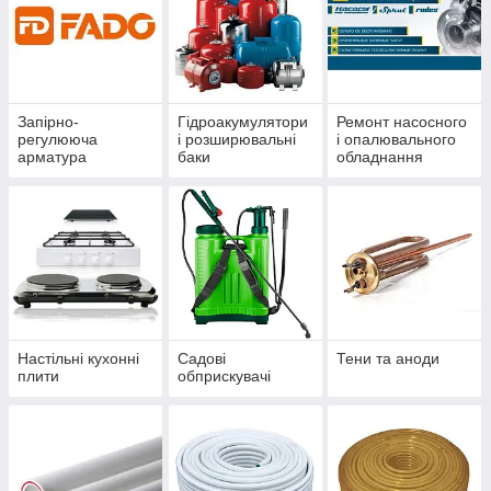
Запірно-
Гідроакумулятори
Ремонт насосного
регулююча
і розширювальні
і опалювального
арматура
баки
обладнання
Настільні кухонні
Садові
Тени та аноди
плити
обприскувачі