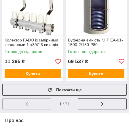
Колектор FADO із запірними
Буферна ємність КНТ ЕА-01-
клапанами 1"х3/4" 6 виходів
1500-2/180-P80
Готово до відправки
Готово до відправки
11 295
69 537
₴
₴
Купити
Купити
Показати ще
1
/ 71
Про нас