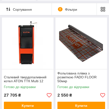
Сортування
0
Фільтри
Фольгована плівка з
Сталевий твердопаливний
розміткою FADO FLOOR
котел ATON ТТК Multi 12
50мкр
Готово до відправки
Готово до відправки
27 705
2 550
₴
₴
Купити
Купити