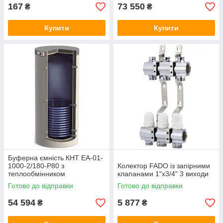
167
73 550
₴
₴
Купити
Купити
Буферна ємність КНТ ЕА-01-
1000-2/180-P80 з
Колектор FADO із запірними
теплообмінником
клапанами 1"х3/4" 3 виходи
Готово до відправки
Готово до відправки
54 594
5 877
₴
₴