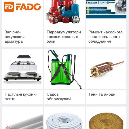
Запірно-
Гідроакумулятори
Ремонт насосного
регулююча
і розширювальні
і опалювального
арматура
баки
обладнання
Настільні кухонні
Садові
Тени та аноди
плити
обприскувачі