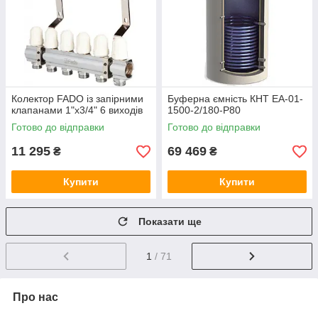
Колектор FADO із запірними
Буферна ємність КНТ ЕА-01-
клапанами 1"х3/4" 6 виходів
1500-2/180-P80
Готово до відправки
Готово до відправки
11 295
69 469
₴
₴
Купити
Купити
Показати ще
1
/ 71
Про нас