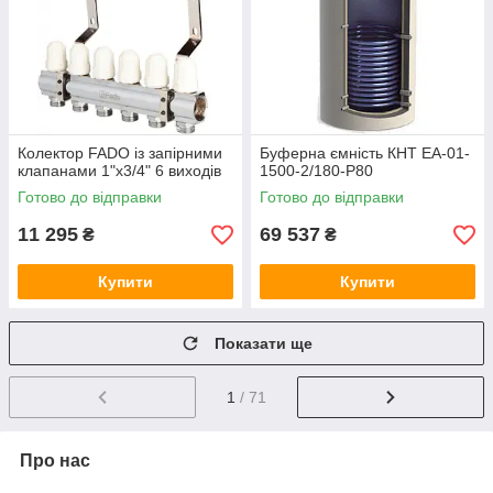
Колектор FADO із запірними
Буферна ємність КНТ ЕА-01-
клапанами 1"х3/4" 6 виходів
1500-2/180-P80
Готово до відправки
Готово до відправки
11 295
69 537
₴
₴
Купити
Купити
Показати ще
1
/ 71
Про нас