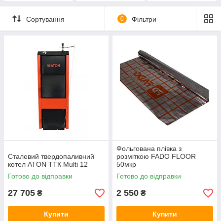
Сортування
0
Фільтри
Фольгована плівка з
Сталевий твердопаливний
розміткою FADO FLOOR
котел ATON ТТК Multi 12
50мкр
Готово до відправки
Готово до відправки
27 705
2 550
₴
₴
Купити
Купити