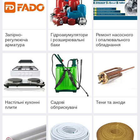
Запірно-
Гідроакумулятори
Ремонт насосного
регулююча
і розширювальні
і опалювального
арматура
баки
обладнання
Настільні кухонні
Садові
Тени та аноди
плити
обприскувачі