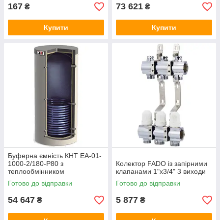
167
73 621
₴
₴
Купити
Купити
Буферна ємність КНТ ЕА-01-
1000-2/180-P80 з
Колектор FADO із запірними
теплообмінником
клапанами 1"х3/4" 3 виходи
Готово до відправки
Готово до відправки
54 647
5 877
₴
₴