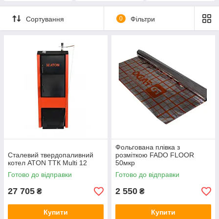
Сортування
0
Фільтри
Фольгована плівка з
Сталевий твердопаливний
розміткою FADO FLOOR
котел ATON ТТК Multi 12
50мкр
Готово до відправки
Готово до відправки
27 705
2 550
₴
₴
Купити
Купити