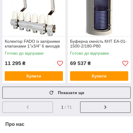
Колектор FADO із запірними
Буферна ємність КНТ ЕА-01-
клапанами 1"х3/4" 6 виходів
1500-2/180-P80
Готово до відправки
Готово до відправки
11 295
69 537
₴
₴
Купити
Купити
Показати ще
1
/ 71
Про нас