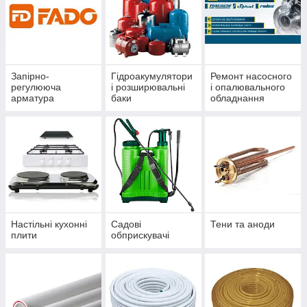
Запірно-
Гідроакумулятори
Ремонт насосного
регулююча
і розширювальні
і опалювального
арматура
баки
обладнання
Настільні кухонні
Садові
Тени та аноди
плити
обприскувачі