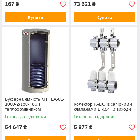
167
73 621
₴
₴
Купити
Купити
Буферна ємність КНТ ЕА-01-
1000-2/180-P80 з
Колектор FADO із запірними
теплообмінником
клапанами 1"х3/4" 3 виходи
Готово до відправки
Готово до відправки
54 647
5 877
₴
₴