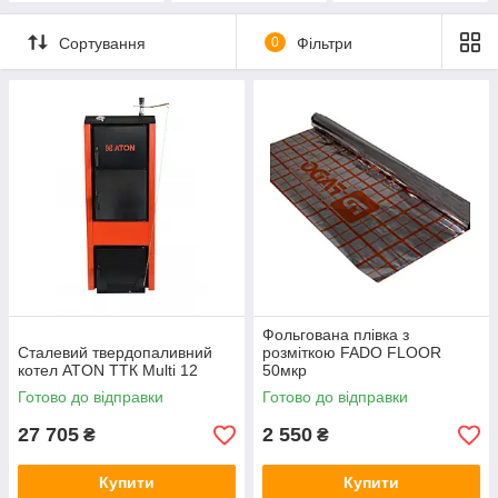
Сортування
0
Фільтри
Фольгована плівка з
Сталевий твердопаливний
розміткою FADO FLOOR
котел ATON ТТК Multi 12
50мкр
Готово до відправки
Готово до відправки
27 705
2 550
₴
₴
Купити
Купити