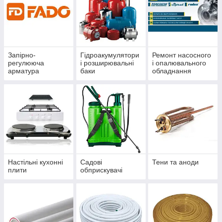
Запірно-
Гідроакумулятори
Ремонт насосного
регулююча
і розширювальні
і опалювального
арматура
баки
обладнання
Настільні кухонні
Садові
Тени та аноди
плити
обприскувачі