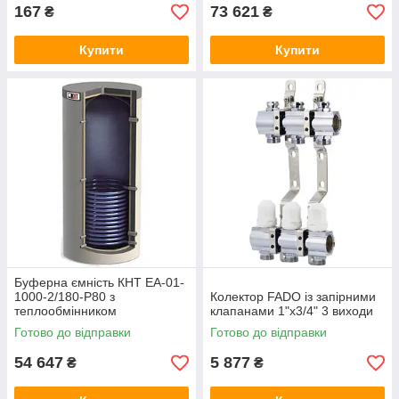
167
73 621
₴
₴
Купити
Купити
Буферна ємність КНТ ЕА-01-
1000-2/180-P80 з
Колектор FADO із запірними
теплообмінником
клапанами 1"х3/4" 3 виходи
Готово до відправки
Готово до відправки
54 647
5 877
₴
₴