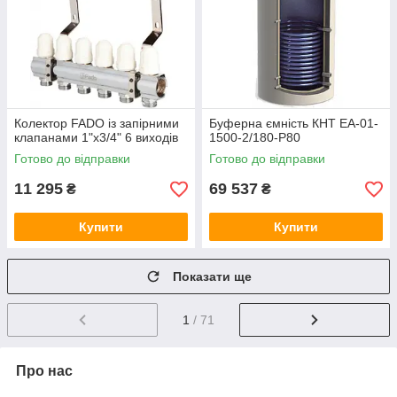
Колектор FADO із запірними
Буферна ємність КНТ ЕА-01-
клапанами 1"х3/4" 6 виходів
1500-2/180-P80
Готово до відправки
Готово до відправки
11 295
69 537
₴
₴
Купити
Купити
Показати ще
1
/ 71
Про нас