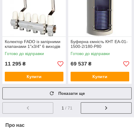
Колектор FADO із запірними
Буферна ємність КНТ ЕА-01-
клапанами 1"х3/4" 6 виходів
1500-2/180-P80
Готово до відправки
Готово до відправки
11 295
69 537
₴
₴
Купити
Купити
Показати ще
1
/ 71
Про нас