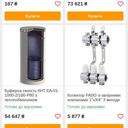
167
73 621
₴
₴
Купити
Купити
Буферна ємність КНТ ЕА-01-
1000-2/180-P80 з
Колектор FADO із запірними
теплообмінником
клапанами 1"х3/4" 3 виходи
Готово до відправки
Готово до відправки
54 647
5 877
₴
₴