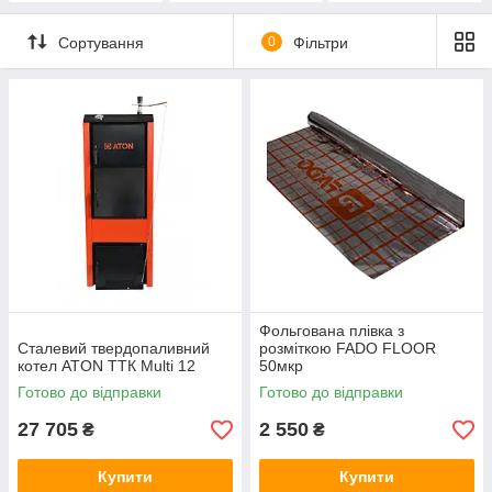
Сортування
0
Фільтри
Фольгована плівка з
Сталевий твердопаливний
розміткою FADO FLOOR
котел ATON ТТК Multi 12
50мкр
Готово до відправки
Готово до відправки
27 705
2 550
₴
₴
Купити
Купити