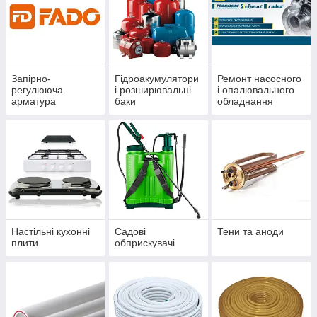
Запірно-
Гідроакумулятори
Ремонт насосного
регулююча
і розширювальні
і опалювального
арматура
баки
обладнання
Настільні кухонні
Садові
Тени та аноди
плити
обприскувачі