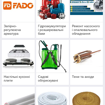
Запірно-
Гідроакумулятори
Ремонт насосного
регулююча
і розширювальні
і опалювального
арматура
баки
обладнання
Настільні кухонні
Садові
Тени та аноди
плити
обприскувачі