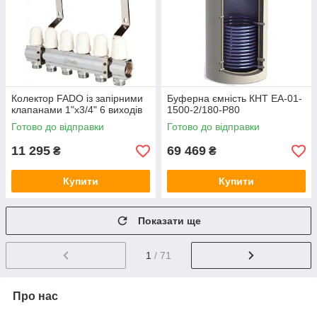
Колектор FADO із запірними
Буферна ємність КНТ ЕА-01-
клапанами 1"х3/4" 6 виходів
1500-2/180-P80
Готово до відправки
Готово до відправки
11 295
69 469
₴
₴
Купити
Купити
Показати ще
1
/ 71
Про нас