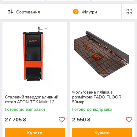
Сортування
0
Фільтри
Фольгована плівка з
Сталевий твердопаливний
розміткою FADO FLOOR
котел ATON ТТК Multi 12
50мкр
Готово до відправки
Готово до відправки
27 705
2 550
₴
₴
Купити
Купити