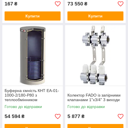
167
73 550
₴
₴
Купити
Купити
Буферна ємність КНТ ЕА-01-
1000-2/180-P80 з
Колектор FADO із запірними
теплообмінником
клапанами 1"х3/4" 3 виходи
Готово до відправки
Готово до відправки
54 594
5 877
₴
₴