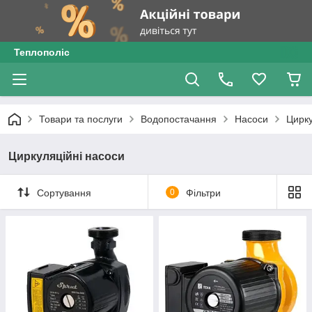
Теплополіс
Товари та послуги
Водопостачання
Насоси
Цирку
Циркуляційні насоси
Сортування
0
Фільтри