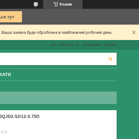
Кошик
ї. Ваша заявка буде оброблена в найближчий робочий день.
вул. Червона, 21, Запоріжжя, Україна
КАТИ
JD2-52/12-0.75D
1810