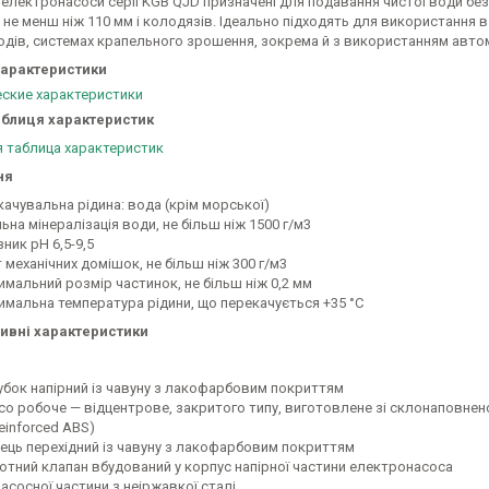
 електронасоси серії KGB QJD призначені для подавання чистої води бе
не менш ніж 110 мм і колодязів. Ідеально підходять для використання 
родів, системах крапельного зрошення, зокрема й з використанням авто
характеристики
аблиця характеристик
ня
качувальна рідина: вода (крім морської)
ьна мінералізація води, не більш ніж 1500 г/м3
ник pH 6,5-9,5
 механічних домішок, не більш ніж 300 г/м3
имальний розмір частинок, не більш ніж 0,2 мм
имальна температура рідини, що перекачується +35 °C
ивні характеристики
убок напірний із чавуну з лакофарбовим покриттям
со робоче — відцентрове, закритого типу, виготовлене зі склонаповнено
einforced ABS)
ець перехідний із чавуну з лакофарбовим покриттям
отний клапан вбудований у корпус напірної частини електронасоса
насосної частини з неіржавкої сталі