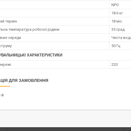
к
NPO
18.6 кг
ий термін
18 міс
ьна температура робочої рідини
35 град.
вані середи
Чиста вод
струму
50 Гц
УВАЛЬНИЦЬКІ ХАРАКТЕРИСТИКИ
мережі
220
ЦІЯ ДЛЯ ЗАМОВЛЕННЯ
 ₴