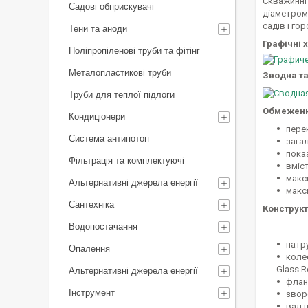
Скважинні
Садові обприскувачі
діаметром 
садів і го
Тени та аноди
Графічні 
Поліпропіленові труби та фітінг
Металопластикові труби
Зводна т
Труби для теплої підлоги
Обмежен
Кондиціонери
пере
Система антипотоп
загал
показ
Фільтрація та комплектуючі
вміст
макс
Альтернативні джерела енергії
макс
Сантехніка
Конструкт
Водопостачання
патр
Опалення
коле
Glass R
Альтернативні джерела енергії
флан
Інструмент
звор
вал 