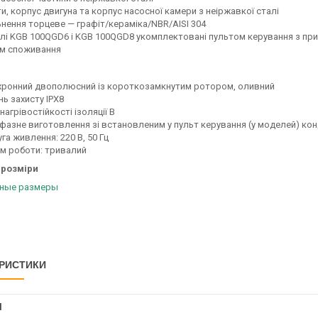
и, корпус двигуна та корпус насосної камери з неіржавкої сталі
ьнення торцеве — графіт/кераміка/NBR/AISI 304
лі KGB 100QGD6 і KGB 100QGD8 укомплектовані пультом керування з при
м споживання
хронний двополюсний із короткозамкнутим ротором, оливний
нь захисту IPX8
нагрівостійкості ізоляції В
фазне виготовлення зі встановленим у пульт керування (у моделей) к
га живлення: 220 В, 50 Гц
м роботи: тривалий
 розміри
РИСТИКИ
І