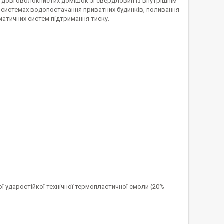
з довговолокнистих домішок зі свердловин із внутрішнім
в системах водопостачання приватних будинків, поливання
матичних систем підтримання тиску.
ї ударостійкої технічної термопластичної смоли (20%