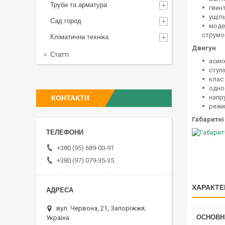
Труби та арматура
гвинт
ущіл
Сад город
моде
струмо
Кліматична техніка
Двигун
Статті
асин
ступі
клас 
одно
напру
КОНТАКТИ
режи
Габаритні
+380 (95) 689-00-91
+380 (97) 079-35-35
ХАРАКТЕ
вул. Червона, 21, Запоріжжя,
ОСНОВН
Україна