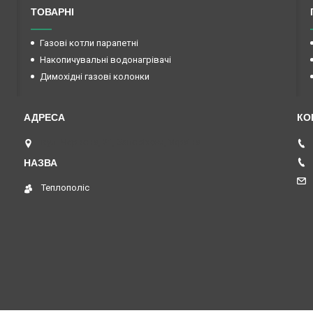
ТОВАРНІ
Газові котли парапетні
Накопичувальні водонагрівачі
Димохідні газові колонки
вул. Червона, 21, Запоріжжя, Україна
Теплополіс