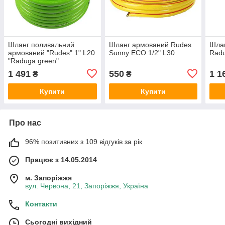
Шланг поливальний
Шланг армований Rudes
Шла
армований "Rudes" 1" L20
Sunny ECO 1/2" L30
Radu
"Raduga green"
1 491
550
1 1
₴
₴
Купити
Купити
Про нас
96% позитивних з 109 відгуків за рік
Працює з 14.05.2014
м. Запоріжжя
вул. Червона, 21, Запоріжжя, Україна
Контакти
Сьогодні вихідний