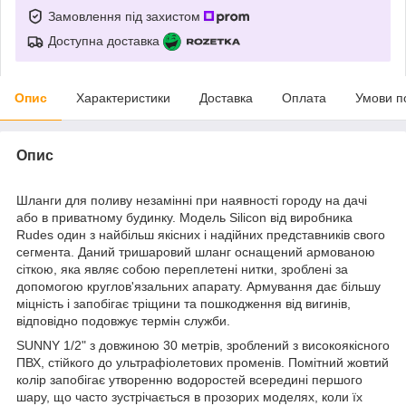
Замовлення під захистом
Доступна доставка
Опис
Характеристики
Доставка
Оплата
Умови п
Опис
Шланги для поливу незамінні при наявності городу на дачі
або в приватному будинку. Модель Silicon від виробника
Rudes один з найбільш якісних і надійних представників свого
сегмента. Даний тришаровий шланг оснащений армованою
сіткою, яка являє собою переплетені нитки, зроблені за
допомогою круглов'язальних апарату. Армування дає більшу
міцність і запобігає тріщини та пошкодження від вигинів,
відповідно подовжує термін служби.
SUNNY 1/2" з довжиною 30 метрів, зроблений з високоякісного
ПВХ, стійкого до ультрафіолетових променів. Помітний жовтий
колір запобігає утворенню водоростей всередині першого
шару, що часто зустрічається в прозорих моделях, коли їх