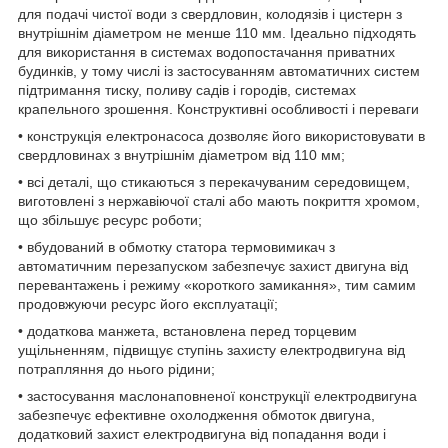
для подачі чистої води з свердловин, колодязів і цистерн з
внутрішнім діаметром не менше 110 мм. Ідеально підходять
для використання в системах водопостачання приватних
будинків, у тому числі із застосуванням автоматичних систем
підтримання тиску, поливу садів і городів, системах
крапельного зрошення. Конструктивні особливості і переваги
• конструкція електронасоса дозволяє його використовувати в
свердловинах з внутрішнім діаметром від 110 мм;
• всі деталі, що стикаються з перекачуваним середовищем,
виготовлені з нержавіючої сталі або мають покриття хромом,
що збільшує ресурс роботи;
• вбудований в обмотку статора термовимикач з
автоматичним перезапуском забезпечує захист двигуна від
перевантажень і режиму «короткого замикання», тим самим
продовжуючи ресурс його експлуатації;
• додаткова манжета, встановлена перед торцевим
ущільненням, підвищує ступінь захисту електродвигуна від
потрапляння до нього рідини;
• застосування маслонаповненої конструкції електродвигуна
забезпечує ефективне охолодження обмоток двигуна,
додатковий захист електродвигуна від попадання води і