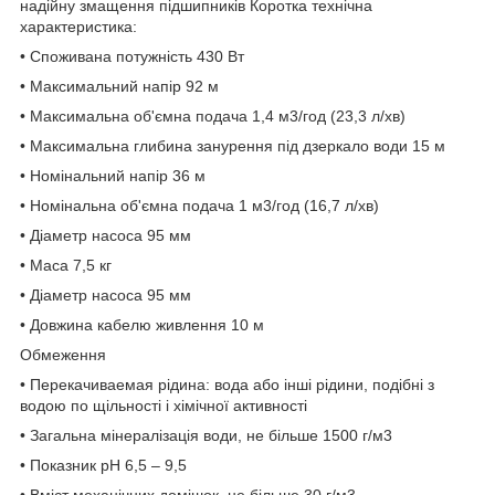
надійну змащення підшипників Коротка технічна
характеристика:
• Споживана потужність 430 Вт
• Максимальний напір 92 м
• Максимальна об'ємна подача 1,4 м3/год (23,3 л/хв)
• Максимальна глибина занурення під дзеркало води 15 м
• Номінальний напір 36 м
• Номінальна об'ємна подача 1 м3/год (16,7 л/хв)
• Діаметр насоса 95 мм
• Маса 7,5 кг
• Діаметр насоса 95 мм
• Довжина кабелю живлення 10 м
Обмеження
• Перекачиваемая рідина: вода або інші рідини, подібні з
водою по щільності і хімічної активності
• Загальна мінералізація води, не більше 1500 г/м3
• Показник рН 6,5 – 9,5
• Вміст механічних домішок, не більше 30 г/м3