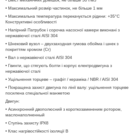
• Максимальний розмір частинок, не більше 1 мм
• Максимальна температура перекачується рідини: +35°С
Конструктивні особливості
• Напірний Патрубок і сорочка насосної камери виконані з
нержавіючої сталі AISI 304
• Шнековий вузол – двухзаходная гумова обойма і шнек з
покриттям хромом (Cr)
• Вал з нержавіючої сталі AISI 304
• Гвинти, що стягують болти і корпус електродвигуна з
нержавіючої сталі
• Ущільнення торцеве – графіт / кераміка / NBR / AISI 304
• Покращена захист двигуна по лінії валу: ущільнення торцеве
посилена спеціальної манжетою
Двигун:
• Асинхронний двополюсний з короткозамкненим ротором,
маслонаполненный
• Ступінь захисту ІРХ8
• Клас нагрівостійкості ізоляції В