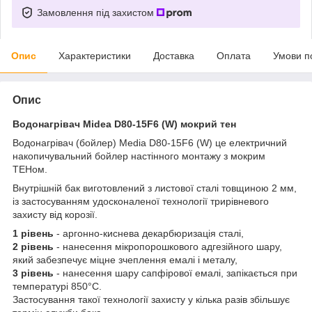
Замовлення під захистом
Опис
Характеристики
Доставка
Оплата
Умови п
Опис
Водонагрівач Midea D80-15F6 (W) мокрий тен
Водонагрівач (бойлер) Media D80-15F6 (W) це електричний
накопичувальний бойлер настінного монтажу з мокрим
ТЕНом.
Внутрішній бак виготовлений з листової сталі товщиною 2 мм,
із застосуванням удосконаленої технології трирівневого
захисту від корозії.
1 рівень
- аргонно-киснева декарбюризація сталі,
2 рівень
- нанесення мікропорошкового адгезійного шару,
який забезпечує міцне зчеплення емалі і металу,
3 рівень
- нанесення шару сапфірової емалі, запікається при
температурі 850°С.
Застосування такої технології захисту у кілька разів збільшує