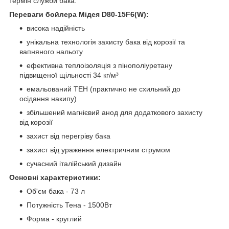
термін служби бака.
Переваги бойлера Мідея D80-15F6(W):
висока надійність
унікальна технологія захисту бака від корозії та
вапняного нальоту
ефективна теплоізоляція з пінополіуретану
підвищеної щільності 34 кг/м³
емальований ТЕН (практично не схильний до
осідання накипу)
збільшений магнієвий анод для додаткового захисту
від корозії
захист від перегріву бака
захист від ураження електричним струмом
сучасний італійський дизайн
Основні характеристики:
Об'єм бака - 73 л
Потужність Тена - 1500Вт
Форма - круглий