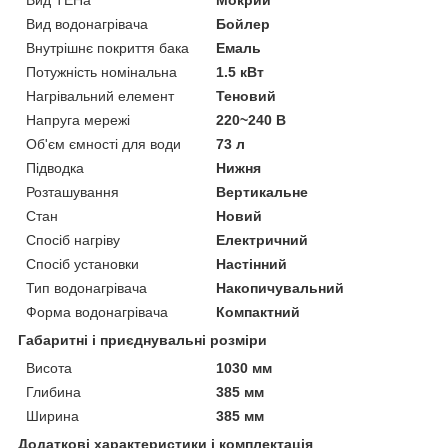
Вид водонагрівача
Бойлер
Внутрішнє покриття бака
Емаль
Потужність номінальна
1.5 кВт
Нагрівальний елемент
Теновий
Напруга мережі
220~240 В
Об'єм ємності для води
73 л
Підводка
Нижня
Розташування
Вертикальне
Стан
Новий
Спосіб нагріву
Електричний
Спосіб установки
Настінний
Тип водонагрівача
Накопичувальний
Форма водонагрівача
Компактний
Габаритні і приєднувальні розміри
Висота
1030 мм
Глибина
385 мм
Ширина
385 мм
Додаткові характеристики і комплектація