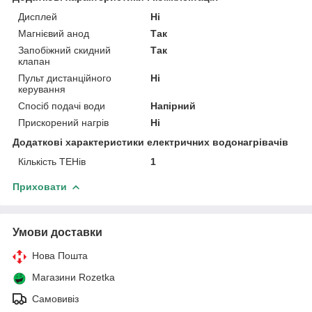
Дисплей
Ні
Магнієвий анод
Так
Запобіжний скидний
Так
клапан
Пульт дистанційного
Ні
керування
Спосіб подачі води
Напірний
Прискорений нагрів
Ні
Додаткові характеристики електричних водонагрівачів
Кількість ТЕНів
1
Приховати
Умови доставки
Нова Пошта
Магазини Rozetka
Самовивіз