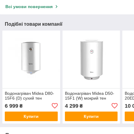
Всі умови повернення
Подібні товари компанії
Водонагрівач Midea D80-
Водонагрівач Midea D50-
Водо
15F6 (D) сухий тен
15F1 (W) мокрий тен
20ED
6 999
4 299
10 
₴
₴
Купити
Купити