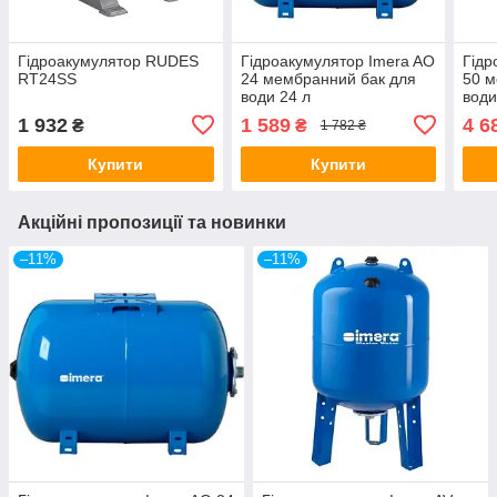
Гідроакумулятор RUDES
Гідроакумулятор Imera AO
Гідр
RT24SS
24 мембранний бак для
50 м
води 24 л
води
1 932
1 589
4 6
₴
₴
1 782 ₴
Купити
Купити
Акційні пропозиції та новинки
–11%
–11%