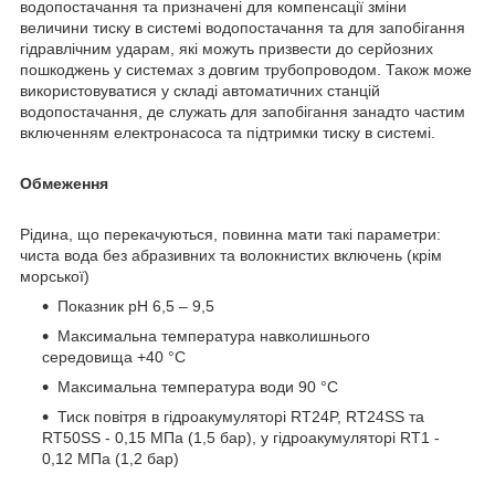
водопостачання та призначені для компенсації зміни
величини тиску в системі водопостачання та для запобігання
гідравлічним ударам, які можуть призвести до серйозних
пошкоджень у системах з довгим трубопроводом. Також може
використовуватися у складі автоматичних станцій
водопостачання, де служать для запобігання занадто частим
включенням електронасоса та підтримки тиску в системі.
Обмеження
Рідина, що перекачуються, повинна мати такі параметри:
чиста вода без абразивних та волокнистих включень (крім
морської)
Показник pH 6,5 – 9,5
Максимальна температура навколишнього
середовища +40 °С
Максимальна температура води 90 °С
Тиск повітря в гідроакумуляторі RT24P, RT24SS та
RT50SS - 0,15 МПа (1,5 бар), у гідроакумуляторі RT1 -
0,12 МПа (1,2 бар)