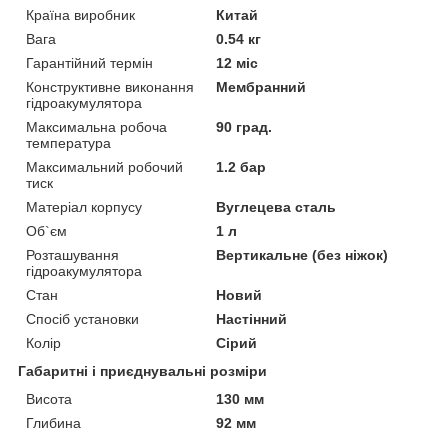
Країна виробник
Китай
Вага
0.54 кг
Гарантійний термін
12 міс
Конструктивне виконання
Мембранний
гідроакумулятора
Максимальна робоча
90 град.
температура
Максимальний робочий
1.2 бар
тиск
Матеріал корпусу
Вуглецева сталь
Об`єм
1 л
Розташування
Вертикальне (без ніжок)
гідроакумулятора
Стан
Новий
Спосіб установки
Настінний
Колір
Сірий
Габаритні і приєднувальні розміри
Висота
130 мм
Глибина
92 мм