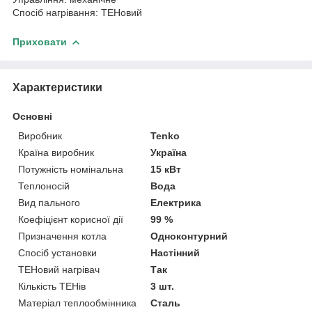
Спосіб нагрівання: ТЕНовий
Приховати
Характеристики
Основні
Виробник
Tenko
Країна виробник
Україна
Потужність номінальна
15 кВт
Теплоносій
Вода
Вид пального
Електрика
Коефіцієнт корисної дії
99 %
Призначення котла
Одноконтурний
Спосіб установки
Настінний
ТЕНовий нагрівач
Так
Кількість ТЕНів
3 шт.
Матеріал теплообмінника
Сталь