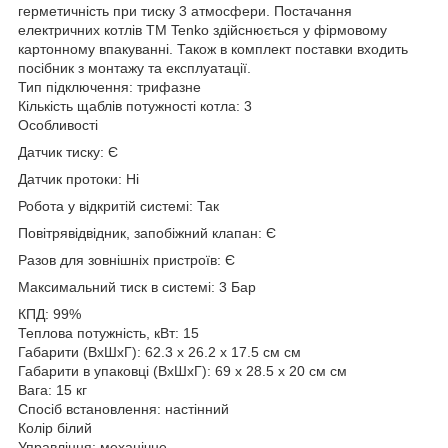
герметичність при тиску 3 атмосфери. Постачання
електричних котлів ТМ Tenko здійснюється у фірмовому
картонному впакуванні. Також в комплект поставки входить
посібник з монтажу та експлуатації.
Тип підключення: трифазне
Кількість щаблів потужності котла: 3
Особливості
Датчик тиску: Є
Датчик протоки: Ні
Робота у відкритій системі: Так
Повітрявідвідник, запобіжний клапан: Є
Разов для зовнішніх пристроїв: Є
Максимальний тиск в системі: 3 Бар
КПД: 99%
Теплова потужність, кВт: 15
Габарити (ВхШхГ): 62.3 х 26.2 х 17.5 см см
Габарити в упаковці (ВхШхГ): 69 х 28.5 х 20 см см
Вага: 15 кг
Спосіб встановлення: настінний
Колір білий
Управління: механічне