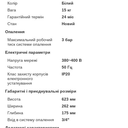
Колір
Білий
Вага
15 кг
Гарантійний термін
24 міс
Стан
Новий
Опалення
Максимальний робочий
3 бар
тиск системи опалення
Електричні параметри
Напруга мережі
380~400 В
Частота
50 Гц
Клас захисту корпусів
IP20
електронного
устаткування
Габаритні і приєднувальні розміри
Висота
623 мм
Ширина
262 мм
Глибина
175 мм
Вхід в систему опалення
3/4"
Додаткові характеристики