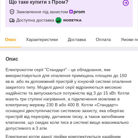
Що таке купити з Пром?
Замовлення під захистом
Доступна доставка
Опис
Характеристики
Доставка
Оплата
Умови п
Опис
Електрокотли серії "Стандарт" - це обладнання, яке
використовується для опалення приміщень площею до 150
кв.м. або як допоміжний пристрій у існуючій системі опалення
закритого типу. Моделі даної серії відрізняються високою
надійністю та випускаються потужністю від 3 до 15 кВт. Котли
мають три ступені нагрівання, а підключення можливе в
електричну мережу 230 В або 400 В. Котли «Стандарт»
оснащені двоступінчастою системою захисту, яка оберігає
пристрій від перегріву, датчиком тиску, а також запобіжним
клапаном, що скидає коли тиск в системі вище максимально
допустимого в 3 атм.
Електричні котли даної лінійки комплектуються надійним