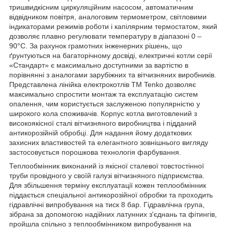
тришвидкісним циркуляційним насосом, автоматичним
відвідником повітря, аналоговим термометром, світловими
індикаторами режимів роботи і капілярним термостатом, який
дозволяє плавно регулювати температуру в діапазоні 0 –
90°С. За рахунок грамотних інженерних рішень, що
ґрунтуються на багаторічному досвіді, електричні котли серії
«Стандарт» є максимально доступними за вартістю в
порівнянні з аналогами зарубіжних та вітчизняних виробників.
Представлена лінійка електрокотлів ТМ Tenko дозволяє
максимально спростити монтаж та експлуатацію систем
опалення, чим користується заслуженою популярністю у
широкого кола споживачів. Корпус котла виготовлений з
високоякісної сталі вітчизняного виробництва і підданий
антикорозійній обробці. Для надання йому додаткових
захисних властивостей та елегантного зовнішнього вигляду
застосовується порошкова технологія фарбування.
Теплообмінник виконаний із якісної сталевої товстостінної
труби провідного у своїй галузі вітчизняного підприємства.
Для збільшення терміну експлуатації кожен теплообмінник
піддається спеціальної антикорозійної обробки та проходить
гідравлічні випробування на тиск 8 бар. Гідравлічна група,
зібрана за допомогою надійних латунних з'єднань та фітингів,
пройшла спільно з теплообмінником випробування на