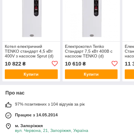
Котел електричний
Електрокотел Tenko
Елек
TENKO стандарт 4,5 кВт
Стандарт 7,5 кВт 400В с
Стан
400V з насосом Sprut (d)
насосом TENKO (d)
насо
10 822
10 610
11 
₴
₴
Купити
Купити
Про нас
97% позитивних з 104 відгуків за рік
Працює з 14.05.2014
м. Запоріжжя
вул. Червона, 21, Запоріжжя, Україна