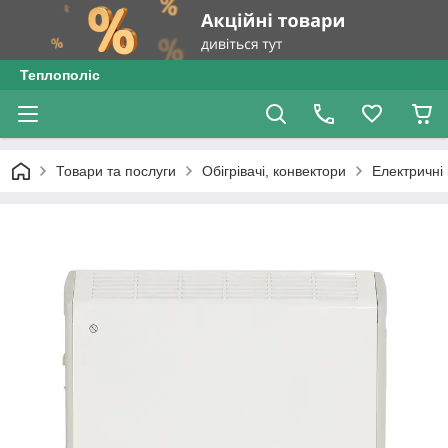
Теплополіс
Товари та послуги
Обігрівачі, конвектори
Електричні