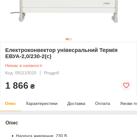
Електроконвектор унівесральний Термія
ЕВУА-2,0/230-2(с)
Немає в наявності
Код: 081110020
Роздріб
1 866
₴
Опис
Характеристики
Доставка
Оплата
Умови п
Опис
Напруга живлення: 230 В