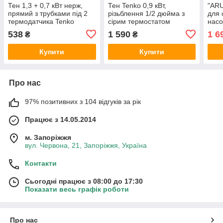
Тен 1,3 + 0,7 кВт нерж,
Тен Tenko 0,9 кВт,
"AR
прямий з трубками під 2
різьблення 1/2 дюйма з
для 
термодатчика Tenko
сірим термостатом
насо
3×1,
538
1 590
1 6
₴
₴
Купити
Купити
Про нас
97% позитивних з 104 відгуків за рік
Працює з 14.05.2014
м. Запоріжжя
вул. Червона, 21, Запоріжжя, Україна
Контакти
Сьогодні працює з 08:00 до 17:30
Показати весь графік роботи
Про нас