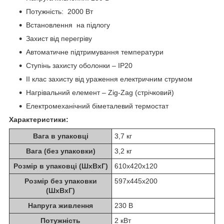
Потужність: 2000 Вт
Встановлення на підлогу
Захист від перегріву
Автоматичне підтримування температури
Ступінь захисту оболонки – IР20
ІІ клас захисту від ураження електричним струмом
Нагрівальний елемент – Zig-Zag (стрічковий)
Електромеханічний біметалевий термостат
Характеристики:
Вага в упаковці
3,7 кг
Вага (без упаковки)
3,2 кг
Розмір в упаковці (ШхВхГ)
610х420х120
Розмір без упаковки
597х445х200
(ШхВхГ)
Напруга живлення
230 В
Потужність
2 кВт