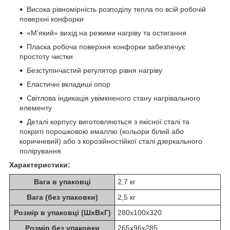
Висока рівномірність розподілу тепла по всій робочій
поверхні конфорки
«М’який» вихід на режими нагріву та остигання
Пласка робоча поверхня конфорки забезпечує
простоту чистки
Безступінчастий регулятор рівня нагріву
Еластичні вкладиші опор
Світлова індикація увімкненого стану нагрівального
елементу
Деталі корпусу виготовляються з якісної сталі та
покриті порошковою емаллю (кольори білий або
коричневий) або з корозійностійкої сталі дзеркального
полірування
Характеристики:
Вага в упаковці
2,7 кг
Вага (без упаковки)
2,5 кг
Розмір в упаковці (ШхВхГ)
280х100х320
Розмір без упаковки
265х96х285