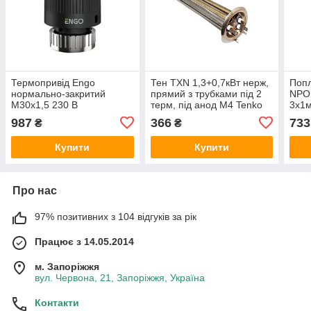
Термопривід Engo
Тен ТХN 1,3+0,7кВт нерж,
Попл
нормально-закритий
прямий з трубками під 2
NPO 
М30х1,5 230 В
терм, під анод М4 Tenko
3х1м
987
366
733
₴
₴
Купити
Купити
Про нас
97% позитивних з 104 відгуків за рік
Працює з 14.05.2014
м. Запоріжжя
вул. Червона, 21, Запоріжжя, Україна
Контакти