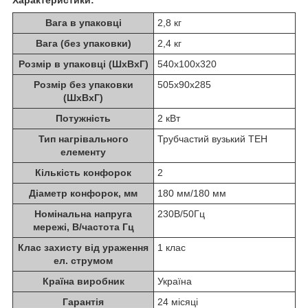
Вага в упаковці
2,8 кг
Вага (без упаковки)
2,4 кг
Розмір в упаковці (ШхВхГ)
540х100х320
Розмір без упаковки
505х90х285
(ШхВхГ)
Потужність
2 кВт
Тип нагрівального
Трубчастий вузький ТЕН
елементу
Кількість конфорок
2
Діаметр конфорок, мм
180 мм/180 мм
Номінальна напруга
230В/50Гц
мережі, В/частота Гц
Клас захисту від ураження
1 клас
ел. струмом
Країна виробник
Україна
Гарантія
24 місяці