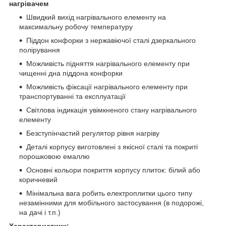
нагрівачем
Швидкий вихід нагрівального елементу на
максимальну робочу температуру
Піддон конфорки з нержавіючої сталі дзеркального
полірування
Можливість підняття нагрівального елементу при
чищенні дна піддона конфорки
Можливість фіксації нагрівального елементу при
транспортуванні та експлуатації
Світлова індикація увімкненого стану нагрівального
елементу
Безступінчастий регулятор рівня нагріву
Деталі корпусу виготовлені з якісної сталі та покриті
порошковою емаллю
Основні кольори покриття корпусу плиток: білий або
коричневий
Мінімальна вага робить електроплитки цього типу
незамінними для мобільного застосування (в подорожі,
на дачі і т.п.)
Характеристики: