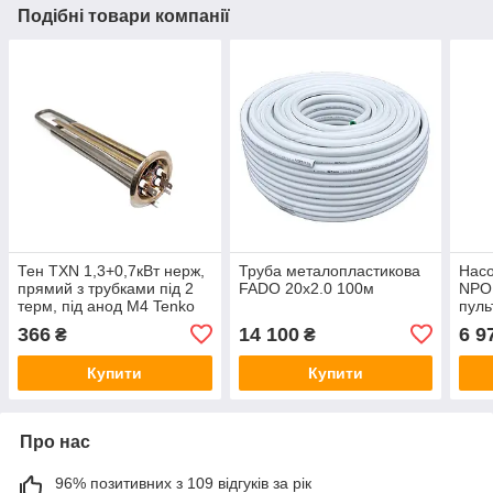
Подібні товари компанії
Тен ТХN 1,3+0,7кВт нерж,
Труба металопластикова
Насо
прямий з трубками під 2
FADO 20x2.0 100м
NPO 
терм, під анод М4 Tenko
пуль
м
366
14 100
6 9
₴
₴
Купити
Купити
Про нас
96% позитивних з 109 відгуків за рік