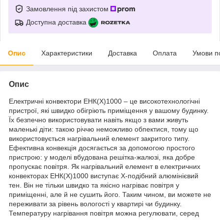
Замовлення під захистом
Доступна доставка
Опис
Характеристики
Доставка
Оплата
Умови п
Опис
Електричні конвектори ЕНК(Х)1000 – це високотехнологічні
пристрої, які швидко обігріють приміщення у вашому будинку.
Їх безпечно використовувати навіть якщо з вами живуть
маленькі діти: такою річчю неможливо обпектися, тому що
використовується нагрівальний елемент закритого типу.
Ефективна конвекція досягається за допомогою простого
пристрою: у моделі вбудована решітка-жалюзі, яка добре
пропускає повітря. Як нагрівальний елемент в електричних
конвекторах ЕНК(Х)1000 виступає X-подібний алюмінієвий
тен. Він не тільки швидко та якісно нагріває повітря у
приміщенні, але й не сушить його. Таким чином, ви можете не
переживати за рівень вологості у квартирі чи будинку.
Температуру нагрівання повітря можна регулювати, серед