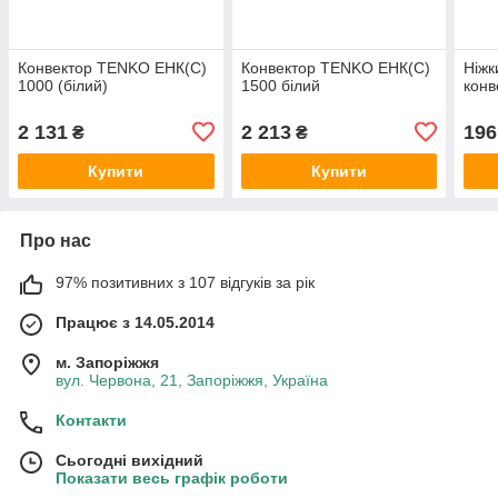
Конвектор TENKO ЕНК(С)
Конвектор TENKO ЕНК(С)
Ніжк
1000 (білий)
1500 білий
кон
2 131
2 213
196
₴
₴
Купити
Купити
Про нас
97% позитивних з 107 відгуків за рік
Працює з 14.05.2014
м. Запоріжжя
вул. Червона, 21, Запоріжжя, Україна
Контакти
Сьогодні вихідний
Показати весь графік роботи