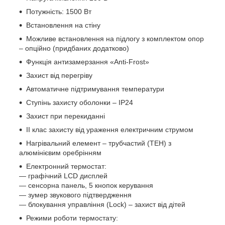
Потужність: 1500 Вт
Встановлення на стіну
Можливе встановлення на підлогу з комплектом опор
– опційно (придбаних додатково)
Функція антизамерзання «Anti-Frost»
Захист від перегріву
Автоматичне підтримування температури
Ступінь захисту оболонки – IP24
Захист при перекиданні
II клас захисту від ураження електричним струмом
Нагрівальний елемент – трубчастий (ТЕН) з
алюмінієвим оребрінням
Електронний термостат:
— графічний LCD дисплей
— сенсорна панель, 5 кнопок керування
— зумер звукового підтвердження
— блокування управління (Lock) – захист від дітей
Режими роботи термостату: