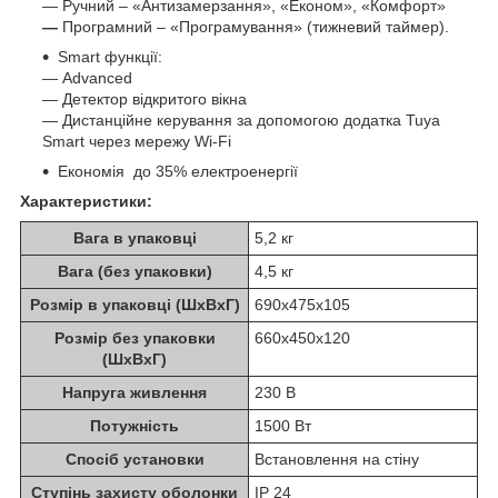
— Ручний – «Антизамерзання», «Економ», «Комфорт»
—
Програмний – «Програмування» (тижневий таймер).
Smart функції:
— Advanced
— Детектор відкритого вікна
— Дистанційне керування за допомогою додатка Tuya
Smart через мережу Wi-Fi
Економія до 35% електроенергії
Характеристики:
Вага в упаковці
5,2 кг
Вага (без упаковки)
4,5 кг
Розмір в упаковці (ШхВхГ)
690х475х105
Розмір без упаковки
660х450х120
(ШхВхГ)
Напруга живлення
230 В
Потужність
1500 Вт
Спосіб установки
Встановлення на стіну
Ступінь захисту оболонки
IP 24