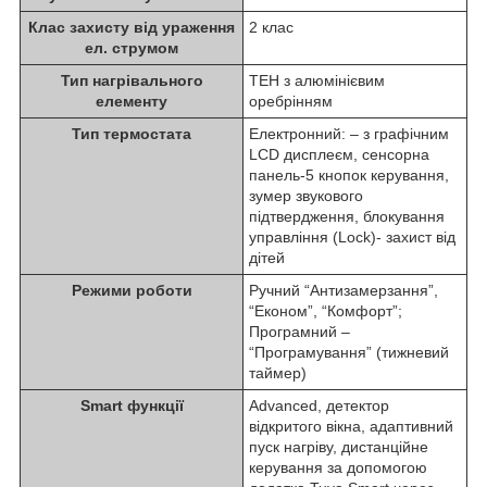
Клас захисту від ураження
2 клас
ел. струмом
Тип нагрівального
ТЕН з алюмінієвим
елементу
оребрінням
Тип термостата
Електронний: – з графічним
LCD дисплеєм, сенсорна
панель-5 кнопок керування,
зумер звукового
підтвердження, блокування
управління (Lock)- захист від
дітей
Режими роботи
Ручний “Антизамерзання”,
“Економ”, “Комфорт”;
Програмний –
“Програмування” (тижневий
таймер)
Smart функції
Advanced, детектор
відкритого вікна, адаптивний
пуск нагріву, дистанційне
керування за допомогою