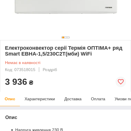
Електроконвектор серії Термія ОПТІМА+ ряд
Smart ЕВНА-1,5/230С2T(мби) WіFі
Немає в наявності
Код: 073518015
Роздріб
3 936
₴
Опис
Характеристики
Доставка
Оплата
Умови п
Опис
Напруга живлення 230 В