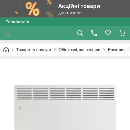
Теплополіс
Товари та послуги
Обігрівачі, конвектори
Електричні