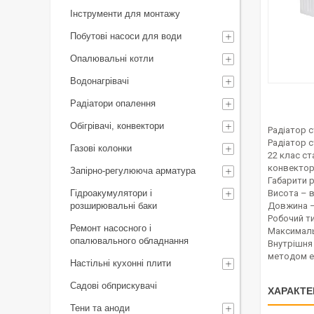
Інструменти для монтажу
Побутові насоси для води
Опалювальні котли
Водонагрівачі
Радіатори опалення
Обігрівачі, конвектори
Радіатор 
Радіатор 
Газові колонки
22 клас ст
конвекторо
Запірно-регулююча арматура
Габарити 
Гідроакумулятори і
Висота – в
розширювальні баки
Довжина –
Робочий ти
Ремонт насосного і
Максималь
опалювального обладнання
Внутрішня
методом е
Настільні кухонні плити
Садові обприскувачі
ХАРАКТЕ
Тени та аноди