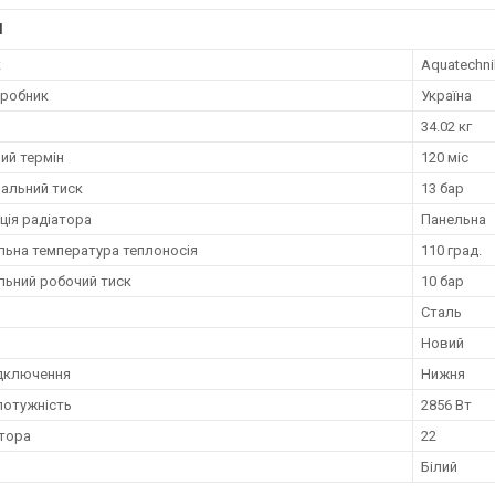
І
к
Aquatechni
иробник
Україна
34.02 кг
ий термін
120 міс
альний тиск
13 бар
ція радіатора
Панельна
ьна температура теплоносія
110 град.
ьний робочий тиск
10 бар
Сталь
Новий
ідключення
Нижня
потужність
2856 Вт
атора
22
Білий