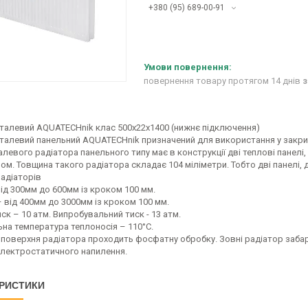
+380 (95) 689-00-91
повернення товару протягом 14 днів
з
сталевий AQUATECHnik клас 500x22х1400 (нижнє підключення)
сталевий панельний AQUATECHnik призначений для використання у закри
алевого радіатора панельного типу має в конструкції дві теплові панелі
м. Товщина такого радіатора складає 104 міліметри. Тобто дві панелі, 
радіаторів
ід 300мм до 600мм із кроком 100 мм.
 від 400мм до 3000мм із кроком 100 мм.
ск – 10 атм. Випробувальний тиск - 13 атм.
на температура теплоносія – 110°С.
 поверхня радіатора проходить фосфатну обробку. Зовні радіатор заба
лектростатичного напилення.
РИСТИКИ