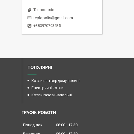
Теплополіс
teplopolis@gmail.com
+380970793535
ПОПУЛЯРНІ
Котли на твердому паливі
Електричні котли
Котли газові напольні
ГРАФІК РОБОТИ
Понеділок
08:00
17:30
Вівторок
08:00
17:30