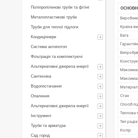
Поліпропіленові труби та фітінг
ОСНОВН
Металопластикові труби
Виробни
Країна в
Труби для теплої підлоги
Вага
Кондиціонери
Гарантійн
Система антипотоп
Випробув
Фільтрація та комплектуючі
Конструк
Альтернативні джерела енергії
Максимал
Сантехніка
Максимал
Водопостачання
Матеріал
Стан
Опалення
Спосіб п
Альтернативні джерела енергії
Теплова 
Інструмент
Тип раді
Труби та арматура
Колір
Сад город