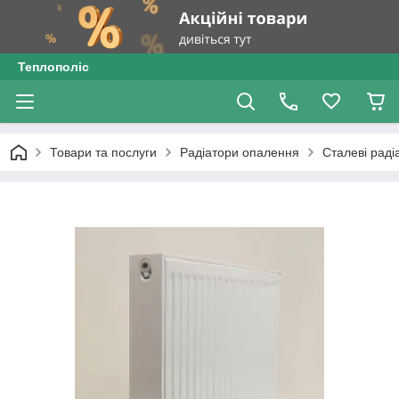
Теплополіс
Товари та послуги
Радіатори опалення
Сталеві раді