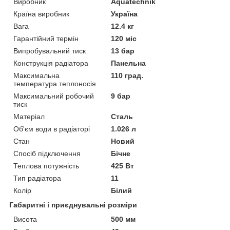
Виробник
Aquatechnik
Країна виробник
Україна
Вага
12.4 кг
Гарантійний термін
120 міс
Випробувальний тиск
13 бар
Конструкція радіатора
Панельна
Максимальна
110 град.
температура теплоносія
Максимальний робочий
9 бар
тиск
Матеріал
Сталь
Об'єм води в радіаторі
1.026 л
Стан
Новий
Спосіб підключення
Бічне
Теплова потужність
425 Вт
Тип радіатора
11
Колір
Білий
Габаритні і приєднувальні розміри
Висота
500 мм