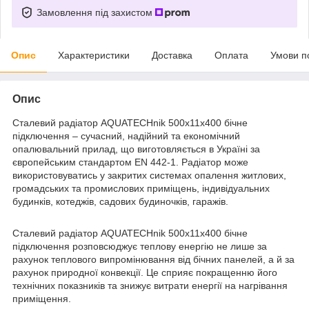
Замовлення під захистом
Опис
Характеристики
Доставка
Оплата
Умови п
Опис
Сталевий радіатор AQUATECHnik 500х11х400 бічне
підключення – сучасний, надійний та економічний
опалювальний прилад, що виготовляється в Україні за
європейським стандартом EN 442-1. Радіатор може
використовуватись у закритих системах опалення житлових,
громадських та промислових приміщень, індивідуальних
будинків, котеджів, садових будиночків, гаражів.
Сталевий радіатор AQUATECHnik 500х11х400 бічне
підключення розповсюджує теплову енергію не лише за
рахунок теплового випромінювання від бічних панелей, а й за
рахунок природної конвекції. Це сприяє покращенню його
технічних показників та знижує витрати енергії на нагрівання
приміщення.