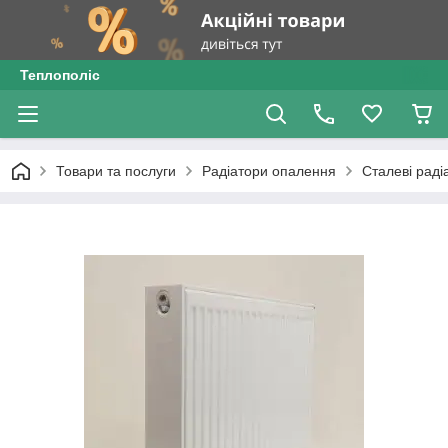
Теплополіс
Товари та послуги
Радіатори опалення
Сталеві раді