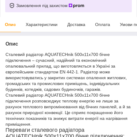
Замовлення під захистом
Опис
Характеристики
Доставка
Оплата
Умови п
Опис
Сталевий радіатор AQUATECHnik 500х11х700 бічне
підключення – сучасний, надійний та економічний
опалювальний прилад, що виготовляється в Україні за
європейським стандартом EN 442-1. Радіатор може
використовуватись у закритих системах опалення житлових,
громадських та промислових приміщень, індивідуальних
будинків, котеджів, садових будиночків, гаражів.
Сталевий радіатор AQUATECHnik 500х11х700 бічне
підключення розповсюджує теплову енергію не лише за
рахунок теплового випромінювання від бічних панелей, а й за
рахунок природної конвекції. Це сприяє покращенню його
технічних показників та знижує витрати енергії на нагрівання
приміщення.
Переваги сталевого радіатора
AQUATECHnik 500х11х700 бічне підключення: