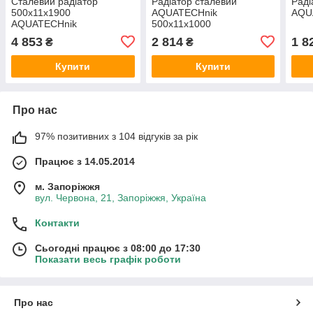
Сталевий радіатор
Радіатор сталевий
Раді
500x11x1900
AQUATECHnik
AQU
AQUATECHnik
500x11x1000
4 853
2 814
1 8
₴
₴
Купити
Купити
Про нас
97% позитивних з 104 відгуків за рік
Працює з 14.05.2014
м. Запоріжжя
вул. Червона, 21, Запоріжжя, Україна
Контакти
Сьогодні працює з 08:00 до 17:30
Показати весь графік роботи
Про нас