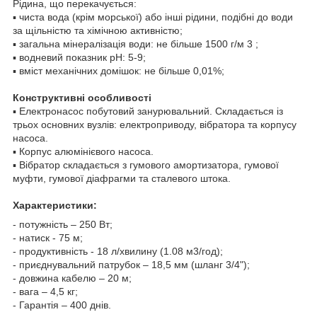
Рідина, що перекачується:
▪ чиста вода (крім морської) або інші рідини, подібні до води
за щільністю та хімічною активністю;
▪ загальна мінералізація води: не більше 1500 г/м
3
;
▪ водневий показник pH: 5-9;
▪ вміст механічних домішок: не більше 0,01%;
Конструктивні особливості
▪ Електронасос побутовий занурювальний. Складається із
трьох основних вузлів: електроприводу, вібратора та корпусу
насоса.
▪ Корпус алюмінієвого насоса.
▪ Вібратор складається з гумового амортизатора, гумової
муфти, гумової діафрагми та сталевого штока.
Характеристики:
- потужність – 250 Вт;
- натиск - 75 м;
- продуктивність - 18 л/хвилину (1.08 м3/год);
- приєднувальний патрубок – 18,5 мм (шланг 3/4");
- довжина кабелю – 20 м;
- вага – 4,5 кг;
- Гарантія – 400 днів.