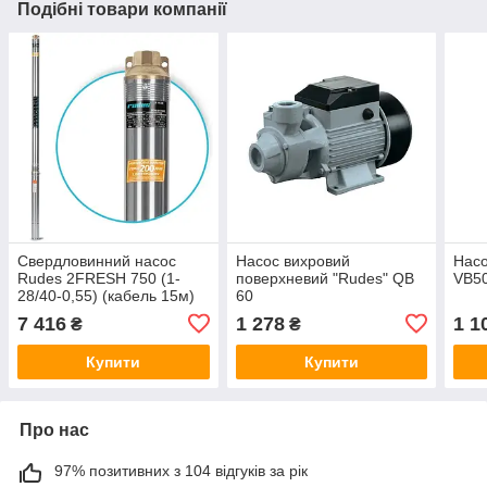
Подібні товари компанії
Свердловинний насос
Насос вихровий
Насо
Rudes 2FRESH 750 (1-
поверхневий "Rudes" QB
VB5
28/40-0,55) (кабель 15м)
60
7 416
1 278
1 1
₴
₴
Купити
Купити
Про нас
97% позитивних з 104 відгуків за рік