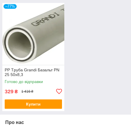
–77%
PP Tpуба Grandi Базальт PN
25 50х8,3
Готово до відправки
329
₴
1 416 ₴
Купити
Про нас