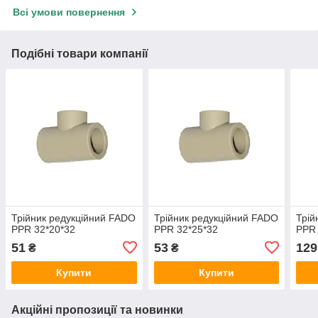
Всі умови повернення
Подібні товари компанії
Трійник редукційний FADO
Трійник редукційний FADO
Трій
PPR 32*20*32
PPR 32*25*32
PPR 
51
53
129
₴
₴
Купити
Купити
Акційні пропозиції та новинки