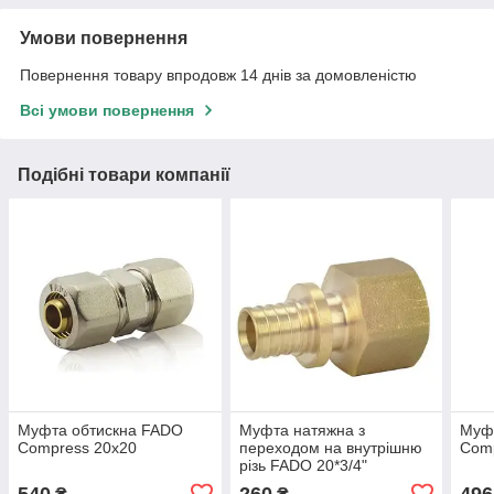
Умови повернення
Повернення товару впродовж 14 днів за домовленістю
Всі умови повернення
Подібні товари компанії
Муфта обтискна FADO
Муфта натяжна з
Муф
Compress 20х20
переходом на внутрішню
Com
різь FADO 20*3/4"
540
260
496