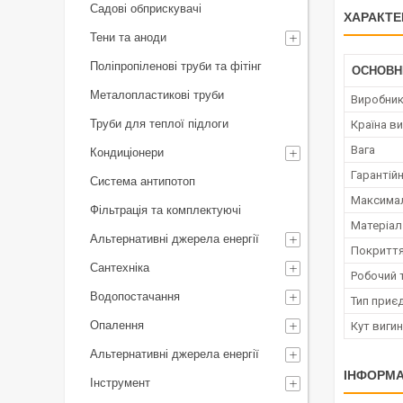
Садові обприскувачі
ХАРАКТЕ
Тени та аноди
Поліпропіленові труби та фітінг
ОСНОВН
Металопластикові труби
Виробни
Труби для теплої підлоги
Країна в
Вага
Кондиціонери
Гарантійн
Система антипотоп
Максимал
Фільтрація та комплектуючі
Матеріал
Альтернативні джерела енергії
Покритт
Сантехніка
Робочий 
Водопостачання
Тип приє
Опалення
Кут вигин
Альтернативні джерела енергії
ІНФОРМА
Інструмент