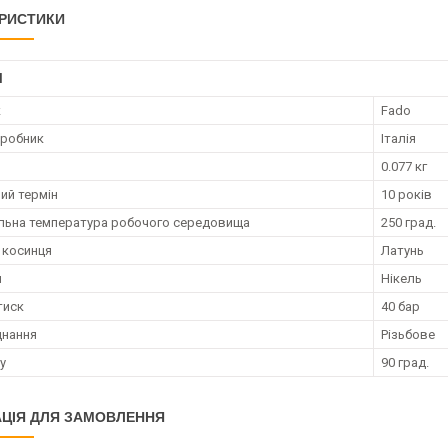
РИСТИКИ
І
к
Fado
иробник
Італія
0.077 кг
ий термін
10 років
ьна температура робочого середовища
250 град.
 косинця
Латунь
я
Нікель
тиск
40 бар
днання
Різьбове
у
90 град.
ЦІЯ ДЛЯ ЗАМОВЛЕННЯ