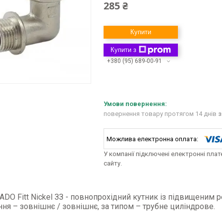
285 ₴
Купити
Купити з
+380 (95) 689-00-91
повернення товару протягом 14 днів
з
У компанії підключені електронні пла
сайту.
ADO Fitt Nickel ЗЗ - повнопрохідний кутник із підвищеним 
ня – зовнішнє / зовнішнє, за типом – трубне циліндрове.