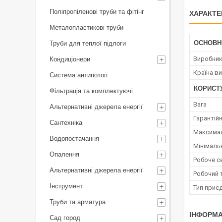
Поліпропіленові труби та фітінг
ХАРАКТЕ
Металопластикові труби
ОСНОВН
Труби для теплої підлоги
Виробни
Кондиціонери
Країна в
Система антипотоп
КОРИСТ
Фільтрація та комплектуючі
Вага
Альтернативні джерела енергії
Гарантійн
Сантехніка
Максимал
Водопостачання
Мінімаль
Опалення
Робоче 
Альтернативні джерела енергії
Робочий 
Інструмент
Тип приє
Труби та арматура
ІНФОРМА
Сад город