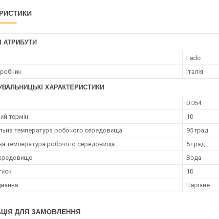
РИСТИКИ
І АТРИБУТИ
к
Fado
иробник
Італія
УВАЛЬНИЦЬКІ ХАРАКТЕРИСТИКИ
0.054
ий термін
10
ьна температура робочого середовища
95 град.
на температура робочого середовища
5 град.
середовище
Вода
тиск
10
днання
Нарізне
ЦІЯ ДЛЯ ЗАМОВЛЕННЯ