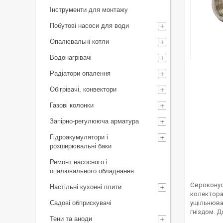
Інструменти для монтажу
Побутові насоси для води
Опалювальні котли
Водонагрівачі
Радіатори опалення
Обігрівачі, конвектори
Газові колонки
Запірно-регулююча арматура
Гідроакумулятори і
розширювальні баки
Ремонт насосного і
опалювального обладнання
Євроконус
Настільні кухонні плити
колектора 
Садові обприскувачі
ущільнювал
гніздом. Д
Тени та аноди