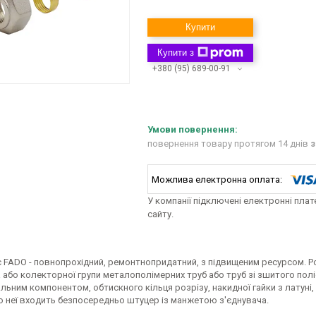
Купити
Купити з
+380 (95) 689-00-91
повернення товару протягом 14 днів
з
У компанії підключені електронні пла
сайту.
 FADO - повнопрохідний, ремонтнопридатний, з підвищеним ресурсом. Ро
або колекторної групи металополімерних труб або труб зі зшитого полі
ьним компонентом, обтискного кільця розрізу, накидної гайки з латуні,
о неї входить безпосередньо штуцер із манжетою з'єднувача.