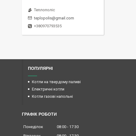
Теплополіс
teplopolis@gmail.com
+380970793535
ПОПУЛЯРНІ
Котли на твердому паливі
Електричні котли
Котли газові напольні
ГРАФІК РОБОТИ
Понеділок
08:00
17:30
Вівторок
08:00
17:30