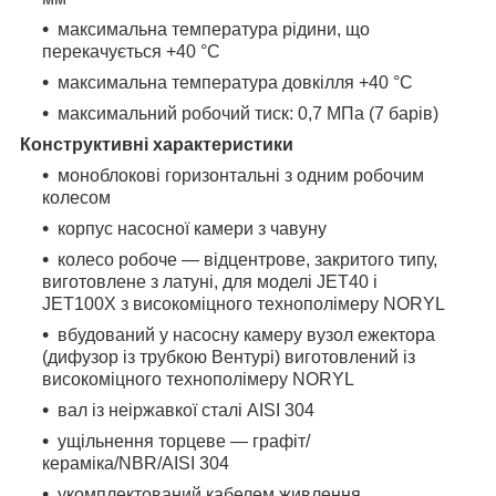
максимальна температура рідини, що
перекачується +40 °C
максимальна температура довкілля +40 °C
максимальний робочий тиск: 0,7 МПа (7 барів)
Конструктивні характеристики
моноблокові горизонтальні з одним робочим
колесом
корпус насосної камери з чавуну
колесо робоче — відцентрове, закритого типу,
виготовлене з латуні, для моделі JET40 і
JET100X з високоміцного технополімеру NORYL
вбудований у насосну камеру вузол ежектора
(дифузор із трубкою Вентурі) виготовлений із
високоміцного технополімеру NORYL
вал із неіржавкої сталі AISI 304
ущільнення торцеве — графіт/
кераміка/NBR/AISI 304
укомплектований кабелем живлення