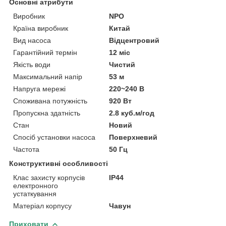
Основні атрибути
Виробник
NPO
Країна виробник
Китай
Вид насоса
Відцентровий
Гарантійний термін
12 міс
Якість води
Чистий
Максимальний напір
53 м
Напруга мережі
220~240 В
Споживана потужність
920 Вт
Пропускна здатність
2.8 куб.м/год
Стан
Новий
Спосіб установки насоса
Поверхневий
Частота
50 Гц
Конструктивні особливості
Клас захисту корпусів
IP44
електронного
устаткування
Матеріал корпусу
Чавун
Приховати