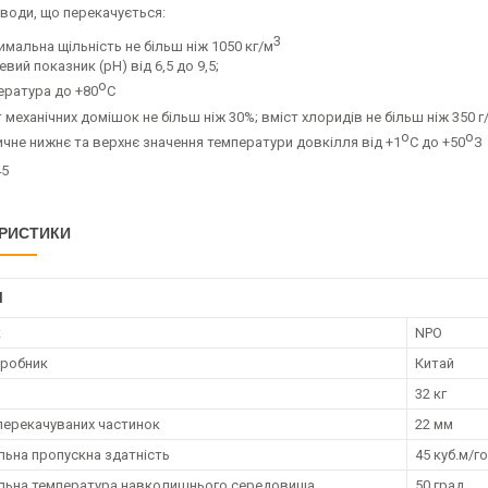
 води, що перекачується:
3
имальна щільність не більш ніж 1050 кг/м
вий показник (pH) від 6,5 до 9,5;
o
ература до +80
C
 механічних домішок не більш ніж 30%; вміст хлоридів не більш ніж 350 г
o
o
ичне нижнє та верхнє значення температури довкілля від +1
C до +50
З
РИСТИКИ
І
к
NPO
иробник
Китай
32 кг
перекачуваних частинок
22 мм
ьна пропускна здатність
45 куб.м/г
ьна температура навколишнього середовища
50 град.