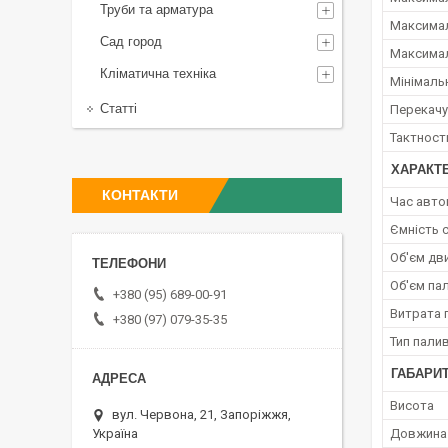
Труби та арматура
Максимал
Сад город
Максимал
Кліматична техніка
Мінімаль
Статті
Перекачу
Тактност
ХАРАКТ
КОНТАКТИ
Час авто
Ємність 
Об'єм дв
Об'єм па
+380 (95) 689-00-91
Витрата 
+380 (97) 079-35-35
Тип пали
ГАБАРИТ
Висота
вул. Червона, 21, Запоріжжя,
Україна
Довжина