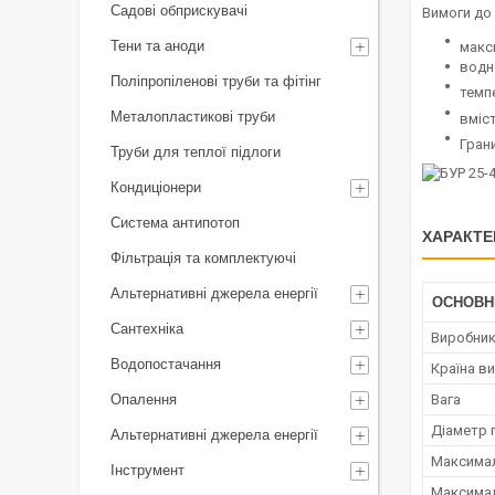
Садові обприскувачі
Вимоги до
Тени та аноди
макс
водне
Поліпропіленові труби та фітінг
темп
Металопластикові труби
вміст
Гран
Труби для теплої підлоги
Кондиціонери
Система антипотоп
ХАРАКТЕ
Фільтрація та комплектуючі
Альтернативні джерела енергії
ОСНОВН
Сантехніка
Виробни
Водопостачання
Країна в
Опалення
Вага
Діаметр 
Альтернативні джерела енергії
Максимал
Інструмент
Максимал