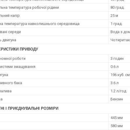
ьна температура робочої рідини
80 град.
ьний напір
25 м
на температура навколишнього середовища
1 град.
вані середи
Вода з дом
ь двигуна
Чотиритак
ЕРИСТИКИ ПРИВОДУ
номної роботи
3 годин
системи змащування
0.6 л
игуна
196 куб. см
ливного бака
3.6 л
палива
1.2 л/год
ва
Бензин
НІ І ПРИЄДНУВАЛЬНІ РОЗМІРИ
445 мм
580 мм