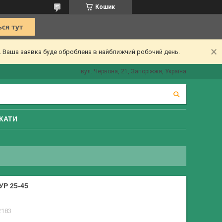
Кошик
ї. Ваша заявка буде оброблена в найближчий робочий день.
вул. Червона, 21, Запоріжжя, Україна
КАТИ
Р 25-45
2183