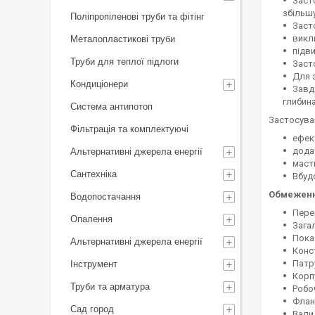
Заст
збільш
Поліпропіленові труби та фітінг
Заст
викл
Металопластикові труби
підви
Труби для теплої підлоги
Заст
Для 
Кондиціонери
Завд
глибина
Система антипотоп
Застосува
Фільтрація та комплектуючі
ефек
дода
Альтернативні джерела енергії
маст
Сантехніка
Вбуд
Обмеження
Водопостачання
Перек
Опалення
Загал
Показ
Альтернативні джерела енергії
Конс
Патру
Інструмент
Корпу
Труби та арматура
Робо
Флане
Сад город
Вали 