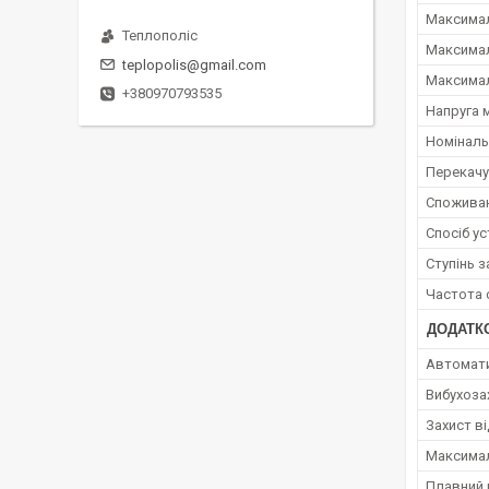
Максимал
Теплополіс
Максимал
teplopolis@gmail.com
Максимал
+380970793535
Напруга 
Номіналь
Перекачу
Споживан
Спосіб у
Ступінь з
Частота 
ДОДАТК
Автомати
Вибухоза
Захист ві
Максимал
Плавний 