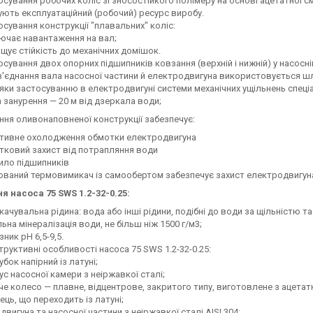
осування робочих коліс зі зносостійкого полімеру на основі ацетатної с
ують експлуатаційний (робочий) ресурс виробу.
осування конструкції "плавальних" коліс:
ючає навантаження на вал;
щує стійкість до механічних домішок.
осування двох опорних підшипників ковзання (верхній і нижній) у насосн
з'єднання вала насосної частини й електродвигуна використовується шл
яки застосуванню в електродвигуні системи механічних ущільнень спец
 занурення — 20 м від дзеркала води;
ння оливонаповненої конструкції забезпечує:
тивне охолодження обмотки електродвигуна
тковий захист від потрапляння води
ило підшипників
ований термовимикач із самообертом забезпечує захист електродвигуна
 насоса 75 SWS 1.2-32-0.25:
ачувальна рідина: вода або інші рідини, подібні до води за щільністю т
ьна мінералізація води, не більш ніж 1500 г/м3;
ник pH 6,5-9,5.
труктивні особливості насоса 75 SWS 1.2-32-0.25:
бок напірний із латуні;
с насосної камери з неіржавкої сталі;
че колесо — плавне, відцентрове, закритого типу, виготовлене з ацетат
ць, що переходить із латуні;
двигуна та насосної частини з неіржавкої сталі AISI 304;