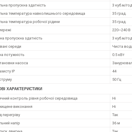
ьна пропускна здатність
3 куб.м/го
ьна температура навколишнього середовища
35 град.
ьна температура робочої рідини
35 град.
мережі
220~240 В
на пропускна здатність
3 куб.м/го
вані середи
Чиста вод
а потужність
0.5 кВт
становки насоса
Занурюва
ахисту IP
44
струму
50 Гц
ОВІ ХАРАКТЕРИСТИКИ
чний контроль рівня робочої середовища
Ні
хищене виконання
Ні
д перегріву
Так
ьний напір
36 м
пуск двигуна
Так