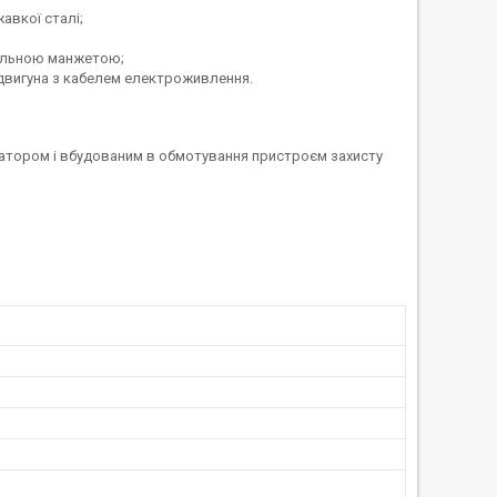
авкої сталі;
ціальною манжетою;
двигуна з кабелем електроживлення.
атором і вбудованим в обмотування пристроєм захисту