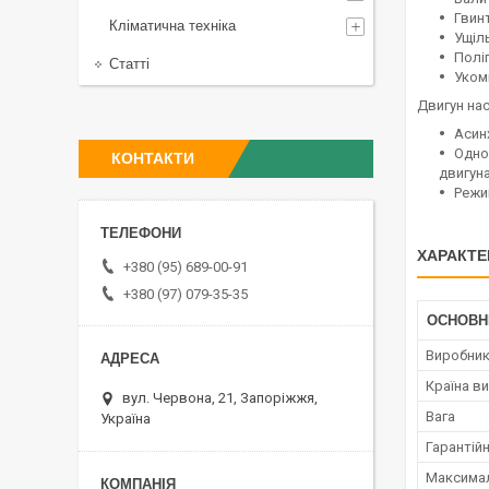
Гвинт
Кліматична техніка
Ущіл
Полі
Статті
Уком
Двигун нас
Асин
Одно
КОНТАКТИ
двигун
Режи
ХАРАКТЕ
+380 (95) 689-00-91
+380 (97) 079-35-35
ОСНОВН
Виробни
Країна в
вул. Червона, 21, Запоріжжя,
Вага
Україна
Гарантійн
Максимал