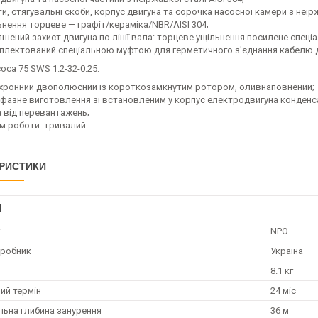
и, стягувальні скоби, корпус двигуна та сорочка насосної камери з неірж
ьнення торцеве — графіт/кераміка/NBR/AISI 304;
пшений захист двигуна по лінії вала: торцеве ущільнення посилене спе
плектований спеціальною муфтою для герметичного з'єднання кабелю 
оса 75 SWS 1.2-32-0.25:
хронний двополюсний із короткозамкнутим ротором, оливнаповнений;
фазне виготовлення зі встановленим у корпус електродвигуна конденс
а від перевантажень;
м роботи: тривалий.
РИСТИКИ
І
к
NPO
иробник
Україна
8.1 кг
ий термін
24 міс
ьна глибина занурення
36 м