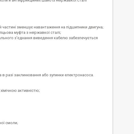
моли й антифрикційних шайб із неіржавкої сталі
ій частині зменшує навантаження на підшипники двигуна;
іцьова муфта з неіржавкої сталі;
іального з'єднання виведення кабелю забезпечується
 в разі заклинювання або зупинки електронасоса.
а хімічною активністю;
ної смоли;