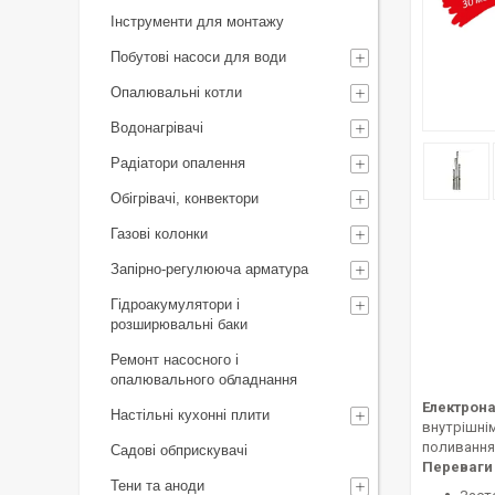
Інструменти для монтажу
Побутові насоси для води
Опалювальні котли
Водонагрівачі
Радіатори опалення
Обігрівачі, конвектори
Газові колонки
Запірно-регулююча арматура
Гідроакумулятори і
розширювальні баки
Ремонт насосного і
опалювального обладнання
Електрона
Настільні кухонні плити
внутрішнім
поливання 
Садові обприскувачі
Переваги 
Тени та аноди