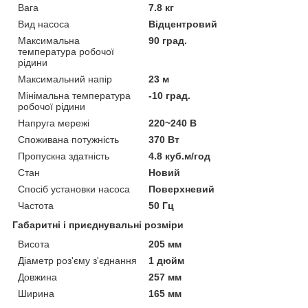
Вага
7.8 кг
Вид насоса
Відцентровий
Максимальна
90 град.
температура робочої
рідини
Максимальний напір
23 м
Мінімальна температура
-10 град.
робочої рідини
Напруга мережі
220~240 В
Споживана потужність
370 Вт
Пропускна здатність
4.8 куб.м/год
Стан
Новий
Спосіб установки насоса
Поверхневий
Частота
50 Гц
Габаритні і приєднувальні розміри
Висота
205 мм
Діаметр роз'єму з'єднання
1 дюйм
Довжина
257 мм
Ширина
165 мм