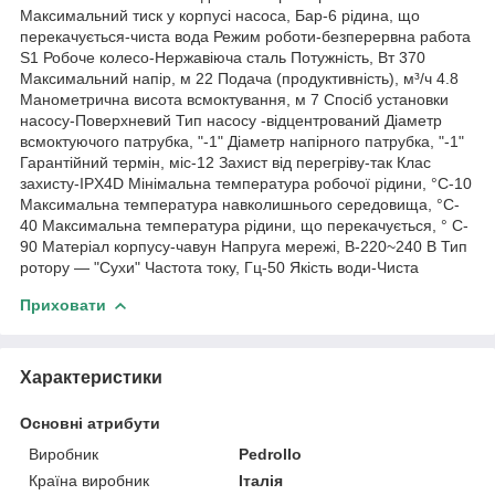
Максимальний тиск у корпусі насоса, Бар-6 рідина, що
перекачується-чиста вода Режим роботи-безперервна работа
S1 Робоче колесо-Нержавіюча сталь Потужність, Вт 370
Максимальний напір, м 22 Подача (продуктивність), м³/ч 4.8
Манометрична висота всмоктування, м 7 Спосіб установки
насосу-Поверхневий Тип насосу -відцентрований Діаметр
всмоктуючого патрубка, "-1" Діаметр напірного патрубка, "-1"
Гарантійний термін, міс-12 Захист від перегріву-так Клас
захисту-IPX4D Мінімальна температура робочої рідини, °C-10
Максимальна температура навколишнього середовища, °C-
40 Максимальна температура рідини, що перекачується, ° C-
90 Матеріал корпусу-чавун Напруга мережі, В-220~240 В Тип
ротору — "Сухи" Частота току, Гц-50 Якість води-Чиста
Приховати
Характеристики
Основні атрибути
Виробник
Pedrollo
Країна виробник
Італія