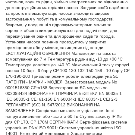
частинок, води та рідин, хімічно неагресивних по відношенню
до конструкційних матеріалів насоса. Завдяки своїй надійності
та простоті в експлуатації, насоси знаходять широке
застосування у побуті та в комунальному господарстві.
Зокрема, у поєднанні з гідроакумуляторами малих та
середніх обсягів використовуються для подачі води, для
перекачування рідин та для зрошення садів та городів.
Установка насоса повинна проводитись у закритих
приміщеннях або у місцях, захищених від негоди.
ЕКСПЛУАТАЦІЙНІ ОБМЕЖЕННЯ Манометрична висота
всмоктування до 7 м Температура рідини від -10 до +90 °C
Температура довкілля до +40 °C Максимальний тиск у корпусі
насоса 10 бар - 6 бар у CP 100-130-132-150-158 - 10 бар у CP
170-190-200 Тривалий режим роботи електродвигуна S1
ПАТЕНТИ - МАРКИ - МОДЕЛІ Зареєстрована модель No
0001516350 CPm158 Зареєстрована ЄС модель no
002098434 ВИКОНАННЯ І ПРАВИЛА БЕЗПЕКИ EN 60335-1
IEC 60335-1 CEI 61-150 EN 60034-1 IEC 60034-1 CEI 2-3
РЕГЛАМЕНТ (ЄС) N. 547/2012 ВИКОНАННЯ НА
ЗАМОВЛЕННЯ Спеціальне механічне ущільнення Інші
напруги живлення або частота 60 Гц Ступінь захисту IP X5
для CP 170, CP 170M СЕРТИФІКАТИ Сертифікована система
управління DNV ISO 9001: Система управління якістю ISO
14001: Екологічний менеджмент Характеристики