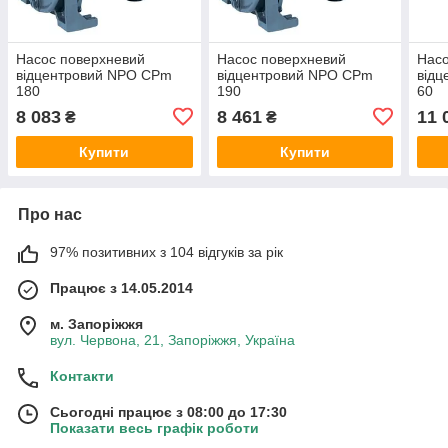
Насос поверхневий
Насос поверхневий
Насо
відцентровий NPO CPm
відцентровий NPO CPm
від
180
190
60
8 083
8 461
11 
₴
₴
Купити
Купити
Про нас
97% позитивних з 104 відгуків за рік
Працює з 14.05.2014
м. Запоріжжя
вул. Червона, 21, Запоріжжя, Україна
Контакти
Сьогодні працює з 08:00 до 17:30
Показати весь графік роботи